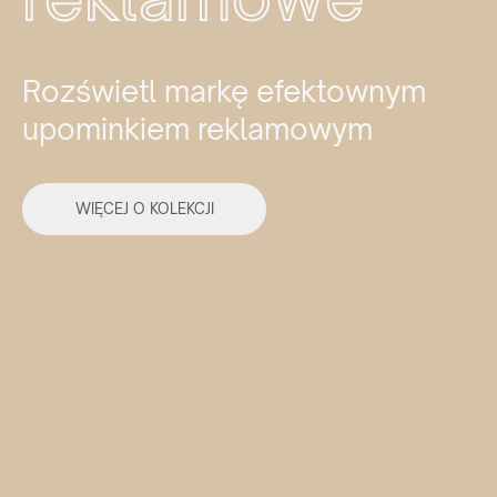
Rozświetl markę efektownym
upominkiem reklamowym
WIĘCEJ O KOLEKCJI
Reprezentujesz
agencję reklamową?
Chcesz nawiązać z nami długoletnią współpracę? Sprawdź
naszą ofertę współpracy, załóż darmowe konto w naszym