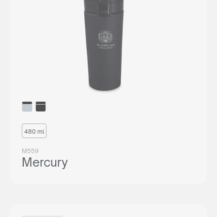
480 ml
M559
Mercury