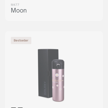
M477
Moon
Reprezentujesz
agencję reklamową?
Bestseller
Chcesz nawiązać z nami długoletnią współpracę? Sprawdź
naszą ofertę współpracy, załóż darmowe konto w naszym
panelu B2B i odkryj pełnię możliwości naszego systemu.
WSPÓŁPRACA
lub zadzwoń:
+48 539 530 957
Jesteś
klientem końcowym?
Nie jesteś agencją, ale interesuje Cię zakup naszych