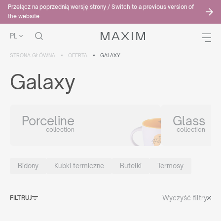
Przełącz na poprzednią wersję strony / Switch to a previous version of
the website
PL
STRONA GŁÓWNA
OFERTA
GALAXY
Galaxy
Porceline
Glass
collection
collection
Bidony
Kubki termiczne
Butelki
Termosy
Wyczyść filtry
FILTRUJ