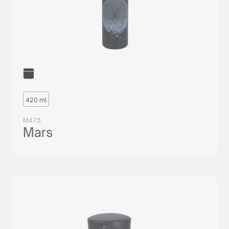
420 ml
M475
Mars