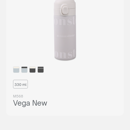
330 ml
M568
Vega New