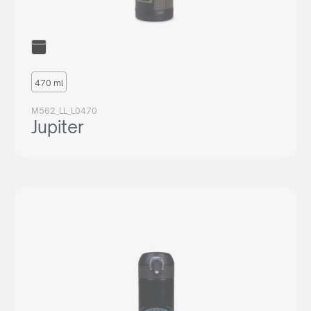
470 ml
M562_LL_L0470
Jupiter