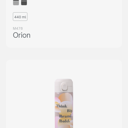
produktów? Wyślij do nas zapytanie, a my wskażemy Ci
odpowiedniego dystrybutora w Twoim kraju.
440 ml
ZAPYTAJ GDZIE KUPIĆ
M478
Orion
lub napisz:
support@maxim.com.pl