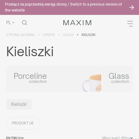
Przełącz na poprzednią wersję strony / Switch to a previous version of
the website
PL
STRONA GŁÓWNA
OFERTA
GLASS
KIELISZKI
Kieliszki
Porceline
Glass
collection
collection
Kieliszki
PRODUKT UE
Wyczyść filtry
FILTRUJ