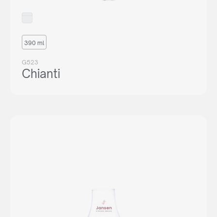
390 ml
G523
Chianti