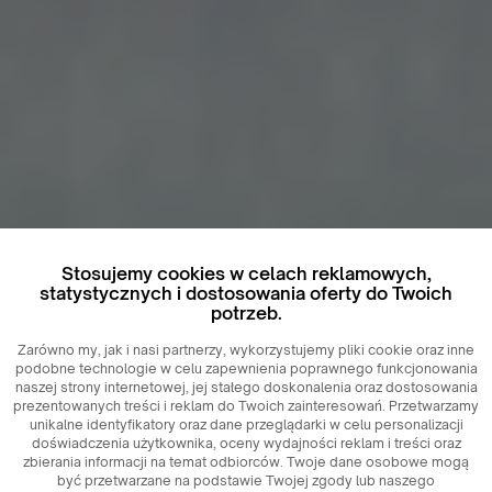
Stosujemy cookies w celach reklamowych,
statystycznych i dostosowania oferty do Twoich
potrzeb.
Zarówno my, jak i nasi partnerzy, wykorzystujemy pliki cookie oraz inne
podobne technologie w celu zapewnienia poprawnego funkcjonowania
naszej strony internetowej, jej stałego doskonalenia oraz dostosowania
prezentowanych treści i reklam do Twoich zainteresowań. Przetwarzamy
unikalne identyfikatory oraz dane przeglądarki w celu personalizacji
doświadczenia użytkownika, oceny wydajności reklam i treści oraz
zbierania informacji na temat odbiorców. Twoje dane osobowe mogą
być przetwarzane na podstawie Twojej zgody lub naszego