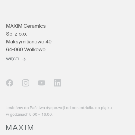
Nie jesteś agencją, ale interesuje Cię zakup naszych
produktów? Wyślij do nas zapytanie, a my wskażemy Ci
odpowiedniego dystrybutora w Twoim kraju.
MAXIM Ceramics
Sp. z o.o.
ZAPYTAJ GDZIE KUPIĆ
Maksymilianowo 40
64-060 Wolkowo
lub napisz:
support@maxim.com.pl
WIĘCEJ
Jesteśmy do Państwa dyspozycji od poniedziałku do piątku
w godzinach 8:00 – 16:00.