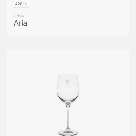
420 ml
G524
Aria