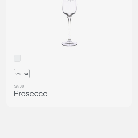
Reprezentujesz
agencję reklamową?
Chcesz nawiązać z nami długoletnią współpracę? Sprawdź
naszą ofertę współpracy, załóż darmowe konto w naszym
210 ml
panelu B2B i odkryj pełnię możliwości naszego systemu.
G539
Prosecco
WSPÓŁPRACA
lub zadzwoń:
+48 539 530 957
Jesteś
klientem końcowym?