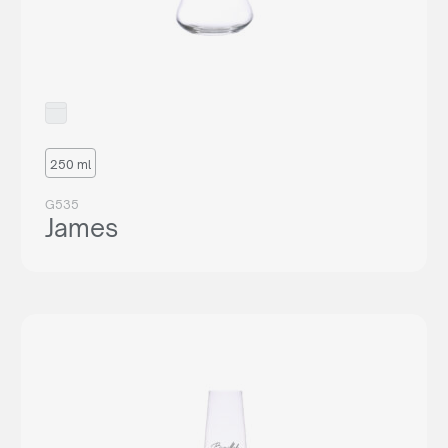
250 ml
G535
James