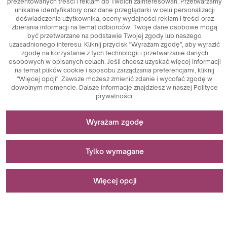
prezentowanych treści i reklam do Twoich zainteresowań. Przetwarzamy
unikalne identyfikatory oraz dane przeglądarki w celu personalizacji
doświadczenia użytkownika, oceny wydajności reklam i treści oraz
zbierania informacji na temat odbiorców. Twoje dane osobowe mogą
być przetwarzane na podstawie Twojej zgody lub naszego
uzasadnionego interesu. Kliknij przycisk "Wyrażam zgodę", aby wyrazić
zgodę na korzystanie z tych technologii i przetwarzanie danych
osobowych w opisanych celach. Jeśli chcesz uzyskać więcej informacji
na temat plików cookie i sposobu zarządzania preferencjami, kliknij
"Więcej opcji". Zawsze możesz zmienić zdanie i wycofać zgodę w
dowolnym momencie. Dalsze informacje znajdziesz w naszej Polityce
prywatności.
Niezbędne do funkcjonowania strony
Wyrażam zgodę
Pliki cookie niezbędne do działania technicznego są
Stosowane do pomiarów i analiz statystycznych
kluczowymi elementami zapewniającymi prawidłowe
Tylko wymagane
funkcjonowanie strony internetowej. Wśród nich znajdują
się identyfikatory sesji, które umożliwiają rozpoznanie
Pliki cookie analityczne są kluczowym narzędziem
Stosowane do wyświetlania reklam
użytkownika podczas przeglądania różnych stron,
wykorzystywanym do zbierania danych dotyczących
Więcej opcji
zapewniając spójność sesji i umożliwiając korzystanie z
aktywności użytkowników na stronie internetowej. Ich
funkcji takich jak koszyk zakupowy czy sesje logowania.
głównym celem jest analiza ruchu na stronie oraz ocena jej
Pliki cookie marketingowe pełnią kluczową rolę w
Dodatkowo, pliki cookie przechowują preferencje
wydajności. Dzięki plikom cookie analitycznym można
personalizacji i śledzeniu działań marketingowych na
Wystąpił błąd podczas zapisywania preferencji.
użytkowników dotyczące akceptacji plików cookie,
śledzić, jak użytkownicy poruszają się po stronie, które
stronach internetowych. Ich głównym celem jest zbieranie
Wyrażam zgodę
eliminując konieczność ponownego wyrażania zgody przy
treści są najbardziej popularne, oraz jakie zachowania
informacji o zachowaniach użytkowników w celu
każdej wizycie na stronie. Istotne są również pliki cookie