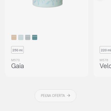
250 ml
220 ml
M570
M578
Gaia
Velo
PEŁNA OFERTA