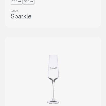
230 ml
320 ml
G528
Sparkle