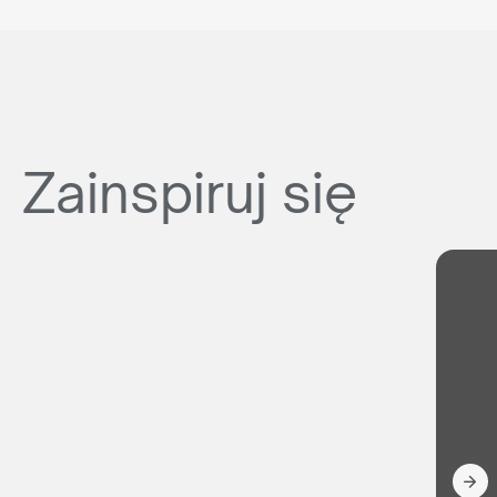
Jesteś
klientem końcowym?
Nie jesteś agencją, ale interesuje Cię zakup naszych
produktów? Wyślij do nas zapytanie, a my wskażemy Ci
odpowiedniego dystrybutora w Twoim kraju.
Zainspiruj się
ZAPYTAJ GDZIE KUPIĆ
lub napisz:
support@maxim.com.pl