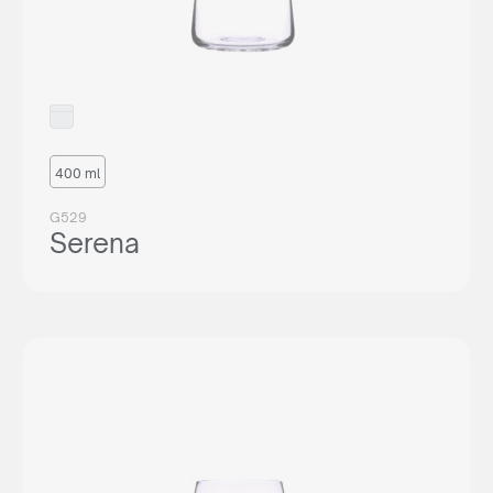
400 ml
G529
Serena