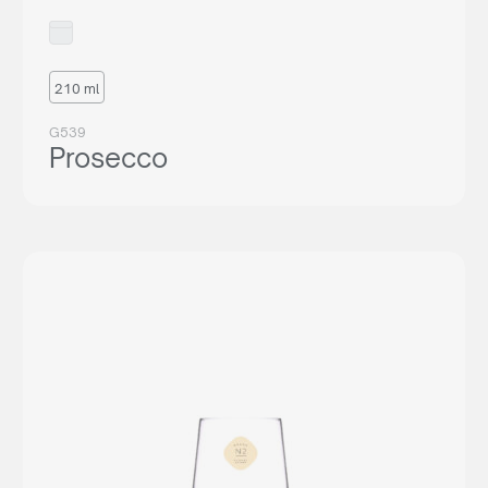
210 ml
G539
Prosecco