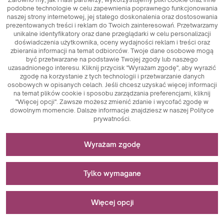
podobne technologie w celu zapewnienia poprawnego funkcjonowania
naszej strony internetowej, jej stałego doskonalenia oraz dostosowania
prezentowanych treści i reklam do Twoich zainteresowań. Przetwarzamy
unikalne identyfikatory oraz dane przeglądarki w celu personalizacji
doświadczenia użytkownika, oceny wydajności reklam i treści oraz
zbierania informacji na temat odbiorców. Twoje dane osobowe mogą
być przetwarzane na podstawie Twojej zgody lub naszego
uzasadnionego interesu. Kliknij przycisk "Wyrażam zgodę", aby wyrazić
zgodę na korzystanie z tych technologii i przetwarzanie danych
osobowych w opisanych celach. Jeśli chcesz uzyskać więcej informacji
na temat plików cookie i sposobu zarządzania preferencjami, kliknij
"Więcej opcji". Zawsze możesz zmienić zdanie i wycofać zgodę w
dowolnym momencie. Dalsze informacje znajdziesz w naszej Polityce
prywatności.
Niezbędne do funkcjonowania strony
Wyrażam zgodę
Porceline
Pliki cookie niezbędne do działania technicznego są
Stosowane do pomiarów i analiz statystycznych
kluczowymi elementami zapewniającymi prawidłowe
Tylko wymagane
funkcjonowanie strony internetowej. Wśród nich znajdują
się identyfikatory sesji, które umożliwiają rozpoznanie
Pliki cookie analityczne są kluczowym narzędziem
Stosowane do wyświetlania reklam
użytkownika podczas przeglądania różnych stron,
wykorzystywanym do zbierania danych dotyczących
Więcej opcji
zapewniając spójność sesji i umożliwiając korzystanie z
aktywności użytkowników na stronie internetowej. Ich
funkcji takich jak koszyk zakupowy czy sesje logowania.
głównym celem jest analiza ruchu na stronie oraz ocena jej
Pliki cookie marketingowe pełnią kluczową rolę w
Dodatkowo, pliki cookie przechowują preferencje
wydajności. Dzięki plikom cookie analitycznym można