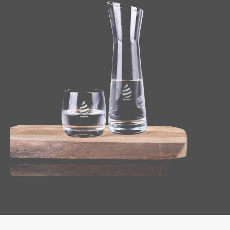
Reprezentujesz
agencję reklamową?
Chcesz nawiązać z nami długoletnią współpracę? Sprawdź
naszą ofertę współpracy, załóż darmowe konto w naszym
panelu B2B i odkryj pełnię możliwości naszego systemu.
WSPÓŁPRACA
lub zadzwoń:
+48 539 530 957