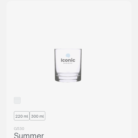
220 ml
300 ml
G530
Summer