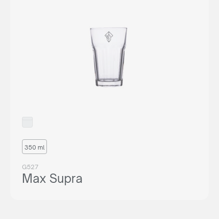
350 ml
G527
Max Supra