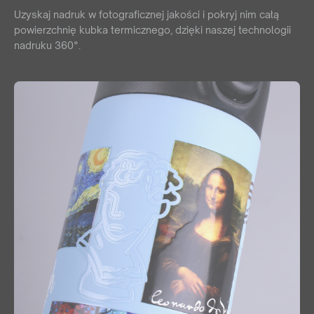
Uzyskaj nadruk w fotograficznej jakości i pokryj nim całą
powierzchnię kubka termicznego, dzięki naszej technologii
nadruku 360
°.
Reprezentujesz
agencję reklamową?
Chcesz nawiązać z nami długoletnią współpracę? Sprawdź
naszą ofertę współpracy, załóż darmowe konto w naszym
panelu B2B i odkryj pełnię możliwości naszego systemu.
WSPÓŁPRACA
lub zadzwoń:
+48 539 530 957