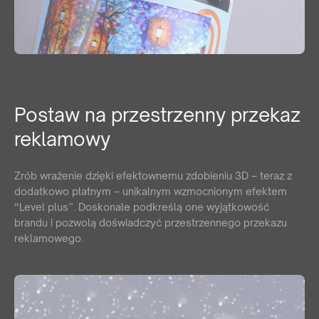
Jesteś
klientem końcowym?
Nie jesteś agencją, ale interesuje Cię zakup naszych
produktów? Wyślij do nas zapytanie, a my wskażemy Ci
odpowiedniego dystrybutora w Twoim kraju.
Postaw na przestrzenny przekaz
reklamowy
ZAPYTAJ GDZIE KUPIĆ
lub napisz:
support@maxim.com.pl
Zrób wrażenie dzięki efektownemu zdobieniu 3D – teraz z
dodatkowo płatnym – unikalnym wzmocnionym efektem
“Level plus”
. Doskonale podkreślą one wyjątkowość
brandu i pozwolą doświadczyć przestrzennego przekazu
reklamowego.