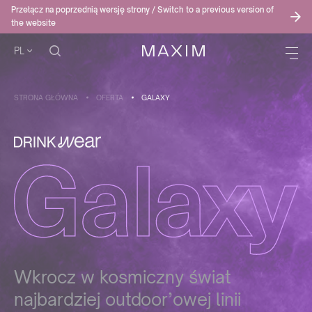
Przełącz na poprzednią wersję strony / Switch to a previous version of
the website
PL
STRONA GŁÓWNA
OFERTA
GALAXY
Wkrocz w kosmiczny świat
najbardziej outdoor’owej linii