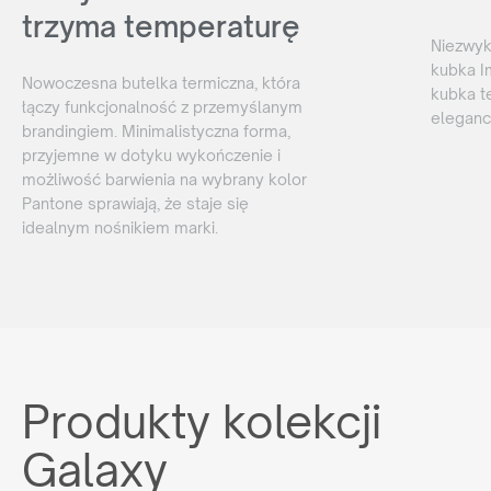
trzyma temperaturę
Niezwyk
kubka Im
Nowoczesna butelka termiczna, która
kubka t
łączy funkcjonalność z przemyślanym
eleganc
brandingiem. Minimalistyczna forma,
przyjemne w dotyku wykończenie i
możliwość barwienia na wybrany kolor
Pantone sprawiają, że staje się
idealnym nośnikiem marki.
Produkty kolekcji
Galaxy