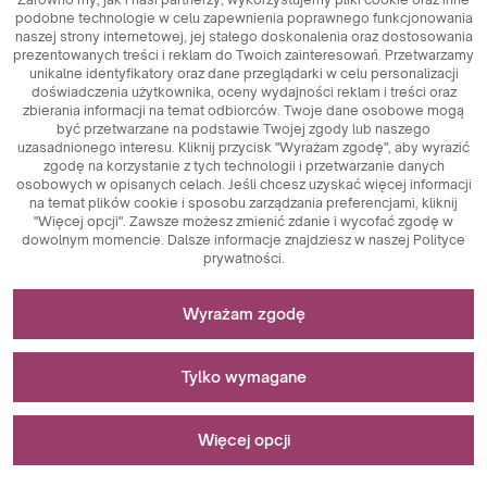
podobne technologie w celu zapewnienia poprawnego funkcjonowania
naszej strony internetowej, jej stałego doskonalenia oraz dostosowania
prezentowanych treści i reklam do Twoich zainteresowań. Przetwarzamy
unikalne identyfikatory oraz dane przeglądarki w celu personalizacji
doświadczenia użytkownika, oceny wydajności reklam i treści oraz
zbierania informacji na temat odbiorców. Twoje dane osobowe mogą
być przetwarzane na podstawie Twojej zgody lub naszego
uzasadnionego interesu. Kliknij przycisk "Wyrażam zgodę", aby wyrazić
zgodę na korzystanie z tych technologii i przetwarzanie danych
osobowych w opisanych celach. Jeśli chcesz uzyskać więcej informacji
na temat plików cookie i sposobu zarządzania preferencjami, kliknij
"Więcej opcji". Zawsze możesz zmienić zdanie i wycofać zgodę w
dowolnym momencie. Dalsze informacje znajdziesz w naszej Polityce
420 ml
prywatności.
M477
Niezbędne do funkcjonowania strony
Moon
Wyrażam zgodę
Pliki cookie niezbędne do działania technicznego są
Stosowane do pomiarów i analiz statystycznych
kluczowymi elementami zapewniającymi prawidłowe
Tylko wymagane
funkcjonowanie strony internetowej. Wśród nich znajdują
się identyfikatory sesji, które umożliwiają rozpoznanie
Pliki cookie analityczne są kluczowym narzędziem
Stosowane do wyświetlania reklam
użytkownika podczas przeglądania różnych stron,
wykorzystywanym do zbierania danych dotyczących
Więcej opcji
zapewniając spójność sesji i umożliwiając korzystanie z
aktywności użytkowników na stronie internetowej. Ich
Bestseller
funkcji takich jak koszyk zakupowy czy sesje logowania.
głównym celem jest analiza ruchu na stronie oraz ocena jej
Pliki cookie marketingowe pełnią kluczową rolę w
Dodatkowo, pliki cookie przechowują preferencje
wydajności. Dzięki plikom cookie analitycznym można