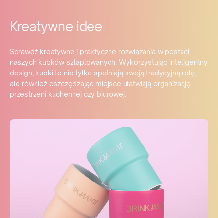
Kreatywne idee
Sprawdź kreatywne i praktyczne rozwiązania w postaci
naszych kubków sztaplowanych. Wykorzystując inteligentny
design, kubki te nie tylko spełniają swoją tradycyjną rolę,
ale również oszczędzając miejsce ułatwiają organizację
przestrzeni kuchennej czy biurowej.