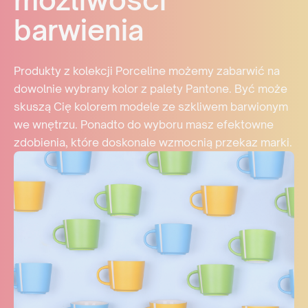
barwienia
Produkty z kolekcji Porceline możemy zabarwić na
dowolnie wybrany kolor z palety Pantone. Być może
skuszą Cię kolorem modele ze szkliwem barwionym
we wnętrzu. Ponadto do wyboru masz efektowne
zdobienia, które doskonale wzmocnią przekaz marki.