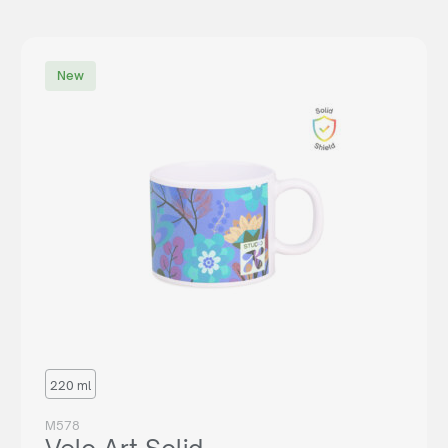
New
220 ml
M578