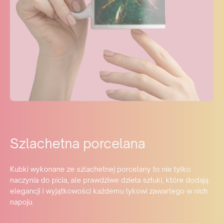
Szlachetna porcelana
Kubki wykonane ze szlachetnej porcelany to nie tylko
naczynia do picia, ale prawdziwe dzieła sztuki, które dodają
elegancji i wyjątkowości każdemu łykowi zawartego w nich
napoju.