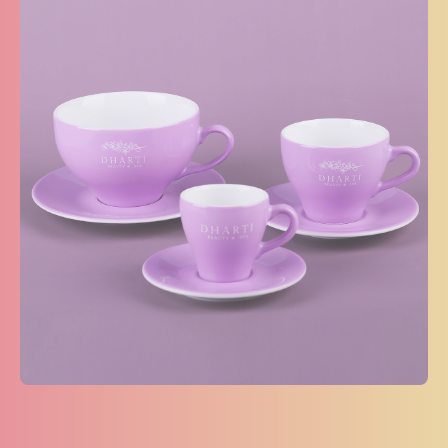
Jesteś
klientem końcowym?
Nie jesteś agencją, ale interesuje Cię zakup naszych
produktów? Wyślij do nas zapytanie, a my wskażemy Ci
odpowiedniego dystrybutora w Twoim kraju.
ZAPYTAJ GDZIE KUPIĆ
lub napisz:
support@maxim.com.pl