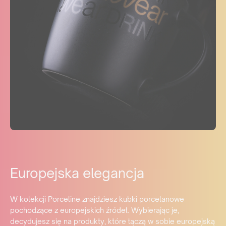
Europejska elegancja
W kolekcji Porceline znajdziesz kubki porcelanowe
pochodzące z europejskich źródeł. Wybierając je,
decydujesz się na produkty, które łączą w sobie europejską