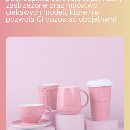
zastrzeżone oraz mnóstwo
ciekawych modeli, które nie
pozwolą Ci pozostać obojętnym!