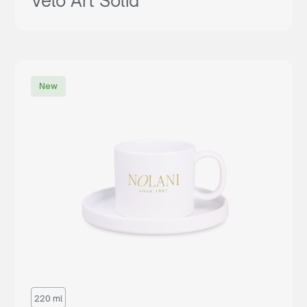
Velo Art Solid
New
220 ml