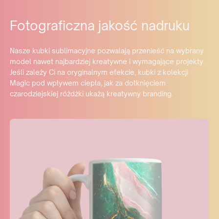
Fotograficzna jakość nadruku
Nasze kubki sublimacyjne pozwalają przenieść na wybrany
model nawet najbardziej kreatywne i wymagające projekty.
Jeśli zależy Ci na oryginalnym efekcie, kubki z kolekcji
Magic pod wpływem ciepła, jak za dotknięciem
czarodziejskiej różdżki ukażą kreatywny branding.