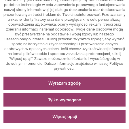
Drinkwear
podobne technologie w celu zapewnienia poprawnego funkcjonowania
naszej strony internetowej, jej stałego doskonalenia oraz dostosowania
prezentowanych treści i reklam do Twoich zainteresowań. Przetwarzamy
unikalne identyfikatory oraz dane przeglądarki w celu personalizacji
doświadczenia użytkownika, oceny wydajności reklam i treści oraz
zbierania informacji na temat odbiorców. Twoje dane osobowe mogą
być przetwarzane na podstawie Twojej zgody lub naszego
uzasadnionego interesu. Kliknij przycisk "Wyrażam zgodę", aby wyrazić
zgodę na korzystanie z tych technologii i przetwarzanie danych
osobowych w opisanych celach. Jeśli chcesz uzyskać więcej informacji
na temat plików cookie i sposobu zarządzania preferencjami, kliknij
"Więcej opcji". Zawsze możesz zmienić zdanie i wycofać zgodę w
dowolnym momencie. Dalsze informacje znajdziesz w naszej Polityce
prywatności.
Niezbędne do funkcjonowania strony
Wyrażam zgodę
Pliki cookie niezbędne do działania technicznego są
Stosowane do pomiarów i analiz statystycznych
kluczowymi elementami zapewniającymi prawidłowe
Tylko wymagane
funkcjonowanie strony internetowej. Wśród nich znajdują
się identyfikatory sesji, które umożliwiają rozpoznanie
Pliki cookie analityczne są kluczowym narzędziem
Stosowane do wyświetlania reklam
użytkownika podczas przeglądania różnych stron,
Galaxy
wykorzystywanym do zbierania danych dotyczących
Więcej opcji
zapewniając spójność sesji i umożliwiając korzystanie z
aktywności użytkowników na stronie internetowej. Ich
funkcji takich jak koszyk zakupowy czy sesje logowania.
głównym celem jest analiza ruchu na stronie oraz ocena jej
Pliki cookie marketingowe pełnią kluczową rolę w
Dodatkowo, pliki cookie przechowują preferencje
wydajności. Dzięki plikom cookie analitycznym można