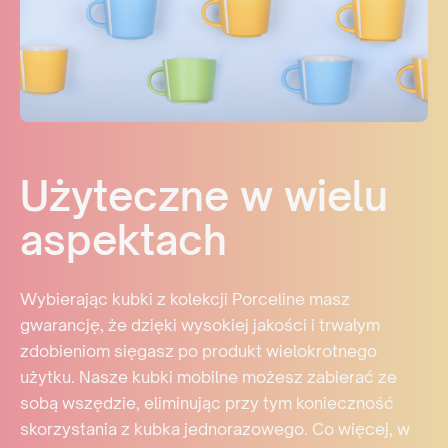
Użyteczne w wielu
aspektach
Wybierając kubki z kolekcji Porceline masz
gwarancję, że dzięki wysokiej jakości i trwałym
zdobieniom sięgasz po produkt wielokrotnego
użytku. Nasze kubki mobilne możesz zabierać ze
sobą wszędzie, eliminując przy tym konieczność
skorzystania z kubka jednorazowego. Co więcej, w