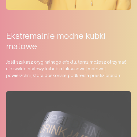
Ekstremalnie modne kubki
matowe
Jeśli szukasz oryginalnego efektu, teraz możesz otrzymać
niezwykle stylowy kubek o luksusowej matowej
powierzchni, która doskonale podkreśla prestiż brandu.