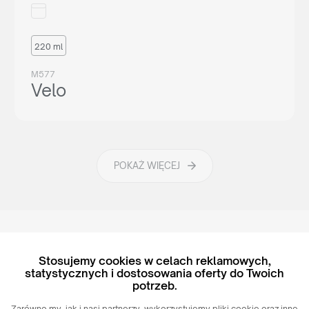
220 ml
M577
Velo
POKAŻ WIĘCEJ
Stosujemy cookies w celach reklamowych,
statystycznych i dostosowania oferty do Twoich
Pozostałe kolekcje marki
potrzeb.
Zarówno my, jak i nasi partnerzy, wykorzystujemy pliki cookie oraz inne