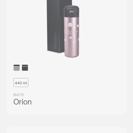
440 ml
M478
Orion