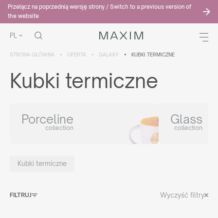
Przełącz na poprzednią wersję strony / Switch to a previous version of
the website
PL
STRONA GŁÓWNA
OFERTA
GALAXY
KUBKI TERMICZNE
Kubki termiczne
Porceline
Glass
collection
collection
Kubki termiczne
Wyczyść filtry
FILTRUJ