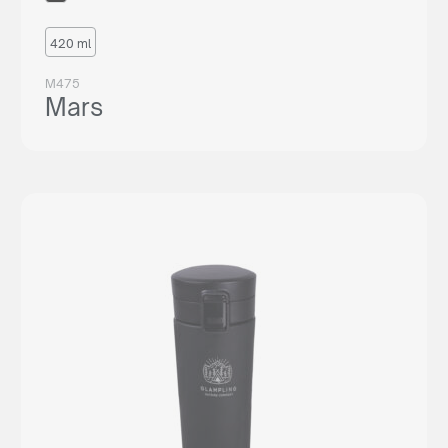
420 ml
M475
Mars