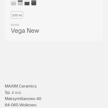
330 ml
M568
Vega New
MAXIM Ceramics
Sp. z o.o.
Maksymilianowo 40
64-060 Wolkowo