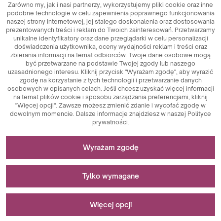
Zarówno my, jak i nasi partnerzy, wykorzystujemy pliki cookie oraz inne
podobne technologie w celu zapewnienia poprawnego funkcjonowania
naszej strony internetowej, jej stałego doskonalenia oraz dostosowania
prezentowanych treści i reklam do Twoich zainteresowań. Przetwarzamy
unikalne identyfikatory oraz dane przeglądarki w celu personalizacji
doświadczenia użytkownika, oceny wydajności reklam i treści oraz
zbierania informacji na temat odbiorców. Twoje dane osobowe mogą
być przetwarzane na podstawie Twojej zgody lub naszego
uzasadnionego interesu. Kliknij przycisk "Wyrażam zgodę", aby wyrazić
zgodę na korzystanie z tych technologii i przetwarzanie danych
osobowych w opisanych celach. Jeśli chcesz uzyskać więcej informacji
na temat plików cookie i sposobu zarządzania preferencjami, kliknij
"Więcej opcji". Zawsze możesz zmienić zdanie i wycofać zgodę w
dowolnym momencie. Dalsze informacje znajdziesz w naszej Polityce
prywatności.
Niezbędne do funkcjonowania strony
Wyrażam zgodę
Pliki cookie niezbędne do działania technicznego są
Stosowane do pomiarów i analiz statystycznych
kluczowymi elementami zapewniającymi prawidłowe
Tylko wymagane
funkcjonowanie strony internetowej. Wśród nich znajdują
się identyfikatory sesji, które umożliwiają rozpoznanie
Pliki cookie analityczne są kluczowym narzędziem
Stosowane do wyświetlania reklam
użytkownika podczas przeglądania różnych stron,
wykorzystywanym do zbierania danych dotyczących
Więcej opcji
zapewniając spójność sesji i umożliwiając korzystanie z
aktywności użytkowników na stronie internetowej. Ich
funkcji takich jak koszyk zakupowy czy sesje logowania.
głównym celem jest analiza ruchu na stronie oraz ocena jej
Pliki cookie marketingowe pełnią kluczową rolę w