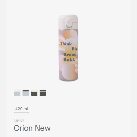
Reprezentujesz
agencję reklamową?
Chcesz nawiązać z nami długoletnią współpracę? Sprawdź
naszą ofertę współpracy, załóż darmowe konto w naszym
panelu B2B i odkryj pełnię możliwości naszego systemu.
420 ml
WSPÓŁPRACA
M567
Orion New
lub zadzwoń:
+48 539 530 957