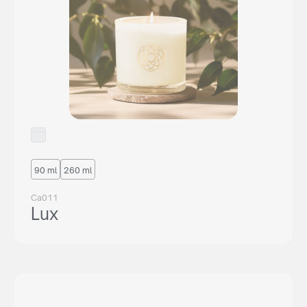
lub napisz:
support@maxim.com.pl
90 ml
260 ml
Ca011
Lux