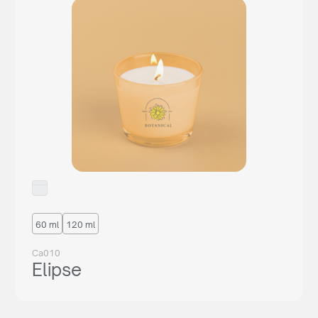
60 ml
120 ml
Ca010
Elipse