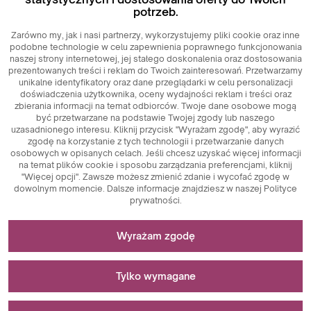
potrzeb.
Zarówno my, jak i nasi partnerzy, wykorzystujemy pliki cookie oraz inne
podobne technologie w celu zapewnienia poprawnego funkcjonowania
naszej strony internetowej, jej stałego doskonalenia oraz dostosowania
prezentowanych treści i reklam do Twoich zainteresowań. Przetwarzamy
unikalne identyfikatory oraz dane przeglądarki w celu personalizacji
doświadczenia użytkownika, oceny wydajności reklam i treści oraz
zbierania informacji na temat odbiorców. Twoje dane osobowe mogą
być przetwarzane na podstawie Twojej zgody lub naszego
uzasadnionego interesu. Kliknij przycisk "Wyrażam zgodę", aby wyrazić
zgodę na korzystanie z tych technologii i przetwarzanie danych
osobowych w opisanych celach. Jeśli chcesz uzyskać więcej informacji
na temat plików cookie i sposobu zarządzania preferencjami, kliknij
"Więcej opcji". Zawsze możesz zmienić zdanie i wycofać zgodę w
dowolnym momencie. Dalsze informacje znajdziesz w naszej Polityce
prywatności.
Niezbędne do funkcjonowania strony
Wyrażam zgodę
Pliki cookie niezbędne do działania technicznego są
Stosowane do pomiarów i analiz statystycznych
kluczowymi elementami zapewniającymi prawidłowe
Tylko wymagane
funkcjonowanie strony internetowej. Wśród nich znajdują
się identyfikatory sesji, które umożliwiają rozpoznanie
Pliki cookie analityczne są kluczowym narzędziem
Stosowane do wyświetlania reklam
użytkownika podczas przeglądania różnych stron,
wykorzystywanym do zbierania danych dotyczących