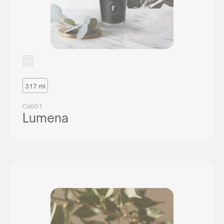
Reprezentujesz
agencję reklamową?
Chcesz nawiązać z nami długoletnią współpracę? Sprawdź
naszą ofertę współpracy, załóż darmowe konto w naszym
panelu B2B i odkryj pełnię możliwości naszego systemu.
317 ml
WSPÓŁPRACA
Ca001
lub zadzwoń:
+48 539 530 957
Lumena
Jesteś
klientem końcowym?
Nie jesteś agencją, ale interesuje Cię zakup naszych
produktów? Wyślij do nas zapytanie, a my wskażemy Ci
odpowiedniego dystrybutora w Twoim kraju.
ZAPYTAJ GDZIE KUPIĆ