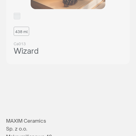
438 ml
Ca013
Wizard
MAXIM Ceramics
Sp. z o.o.