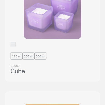
115 ml
300 ml
600 ml
Ca007
Cube