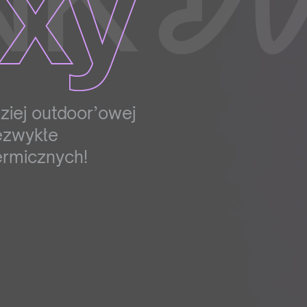
ziej outdoor’owej
iezwykłe
ermicznych!