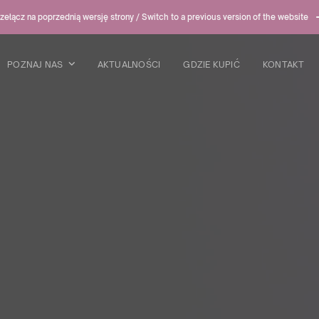
zełącz na poprzednią wersję strony / Switch to a previous version of the website
POZNAJ NAS
AKTUALNOŚCI
GDZIE KUPIĆ
KONTAKT