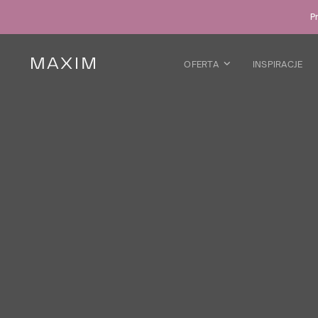
Wszystkie produkty
Pr
Kubki szklane
Szklanki
Kieliszki
OFERTA
INSPIRACJE
Kufle
Karafki
WIĘCEJ O KOLEKCJI
Galaxy
collection
Wszystkie produkty
Kubki termiczne
Butelki
Termosy
Bidony