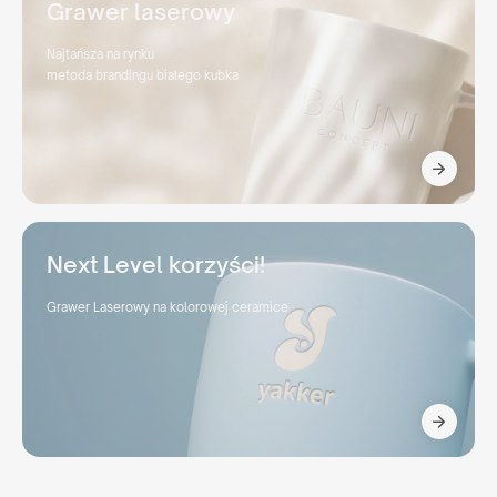
Grawer laserowy
Najtańsza na rynku
metoda brandingu białego kubka
Next Level korzyści!
Grawer Laserowy na kolorowej ceramice