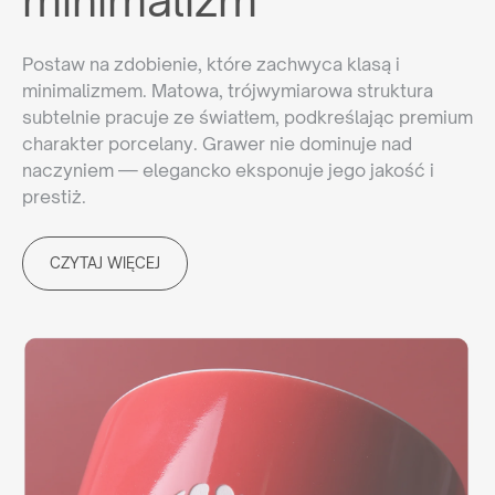
Postaw na zdobienie, które zachwyca klasą i
minimalizmem. Matowa, trójwymiarowa struktura
subtelnie pracuje ze światłem, podkreślając premium
charakter porcelany. Grawer nie dominuje nad
naczyniem — elegancko eksponuje jego jakość i
prestiż.
CZYTAJ WIĘCEJ
Reprezentujesz
agencję reklamową?
Chcesz nawiązać z nami długoletnią współpracę? Sprawdź
naszą ofertę współpracy, załóż darmowe konto w naszym
panelu B2B i odkryj pełnię możliwości naszego systemu.