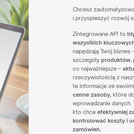
Chcesz zautomatyzow
i przyspieszyć rozwój 
Zintegrowane API to
bł
wszystkich kluczowyc
napędzają Twój biznes 
szczegóły
produktów
,
co najważniejsze –
akt
rzeczywistością z nasz
te informacje ze swoim
cenne zasoby
, które 
wprowadzanie danych. T
ESTIGE LINE
kto chce
efektywniej z
kontrolować koszty i u
zamówień.