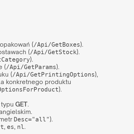
 opakowań (
).
/Api/GetBoxes
ostawach (
).
/Api/GetStock
).
tCategory
 (
).
/Api/GetParams
ku (
),
/Api/GetPrintingOptions
dla konkretnego produktu
).
OptionsForProduct
 typu
GET
.
angielskim.
ametr
).
Desc="all"
,
,
.
it
es
nl