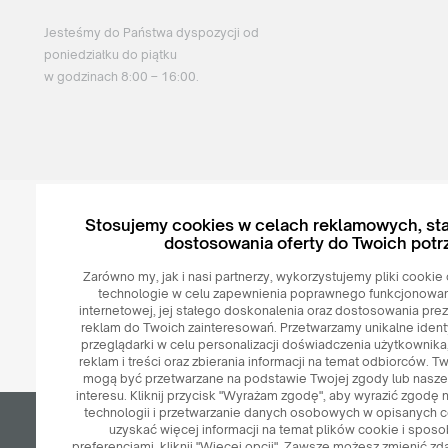
Jesteśmy do Państwa dyspozycji od
poniedziałku do piątku
w godzinach 8:00 – 16:00.
Stosujemy cookies w celach reklamowych, sta
dostosowania oferty do Twoich potr
© 2026
MAXIM
Ceramics Sp. z o. o.
Zarówno my, jak i nasi partnerzy, wykorzystujemy pliki cooki
technologie w celu zapewnienia poprawnego funkcjonowani
internetowej, jej stałego doskonalenia oraz dostosowania prez
reklam do Twoich zainteresowań. Przetwarzamy unikalne ident
przeglądarki w celu personalizacji doświadczenia użytkownik
reklam i treści oraz zbierania informacji na temat odbiorców.
mogą być przetwarzane na podstawie Twojej zgody lub nasz
interesu. Kliknij przycisk "Wyrażam zgodę", aby wyrazić zgodę n
technologii i przetwarzanie danych osobowych w opisanych ce
uzyskać więcej informacji na temat plików cookie i sposo
preferencjami, kliknij "Więcej opcji". Zawsze możesz zmienić z