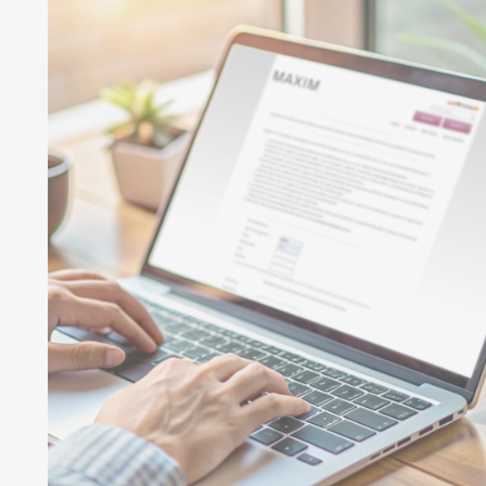
WIĘCEJ O KOLEKCJI
Mood
collection
Wszystkie produkty
Mood Sets
WIĘCEJ O KOLEKCJI
PEŁNA OFERTA
NOWOŚCI 2026
PR