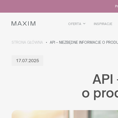
Wszystkie produkty
Pr
Kubki szklane
Szklanki
Kieliszki
OFERTA
INSPIRACJE
Kufle
Karafki
STRONA GŁÓWNA
API – NIEZBĘDNE INFORMACJE O PRODU
WIĘCEJ O KOLEKCJI
17.07.2025
Galaxy
collection
API
o pro
Wszystkie produkty
Kubki termiczne
Butelki
Termosy
Bidony