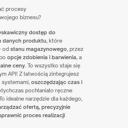
ać procesy
swojego biznesu?
yskawiczny dostęp do
h danych produktu
, które
– od
stanu magazynowego
, przez
 po
opcje zdobienia i barwienia
, a
ualne ceny
. To wszystko staje się
ym API! Z łatwością zintegrujesz
i systemami,
oszczędzając czas i
dotychczas pochłaniało ręczne
o idealne narzędzie dla każdego,
KATALOG 2026
arządzać ofertą, precyzyjnie
sprawnić proces realizacji