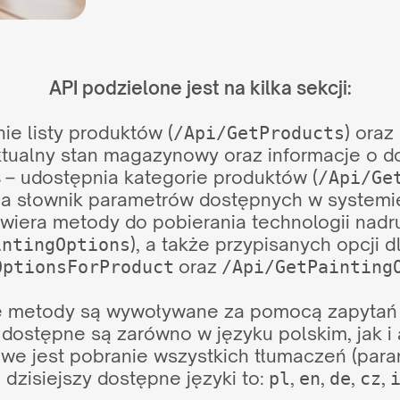
API podzielone jest na kilka sekcji:
ie listy produktów (
) oraz
/Api/GetProducts
tualny stan magazynowy oraz informacje o d
s
– udostępnia kategorie produktów (
/Api/Ge
a słownik parametrów dostępnych w systemie
wiera metody do pobierania technologii nadru
), a także przypisanych opcji 
intingOptions
oraz
OptionsForProduct
/Api/GetPainting
e metody są wywoływane za pomocą zapytań
 dostępne są zarówno w języku polskim, jak i 
iwe jest pobranie wszystkich tłumaczeń (par
 dzisiejszy dostępne języki to:
,
,
,
,
pl
en
de
cz