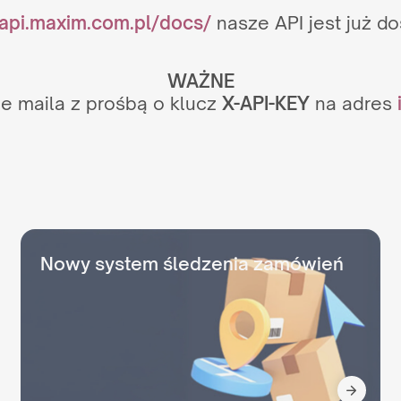
/api.maxim.com.pl/docs/
nasze API jest już d
WAŻNE
ie maila z prośbą o klucz
X-API-KEY
na adres
Nowy system śledzenia zamówień