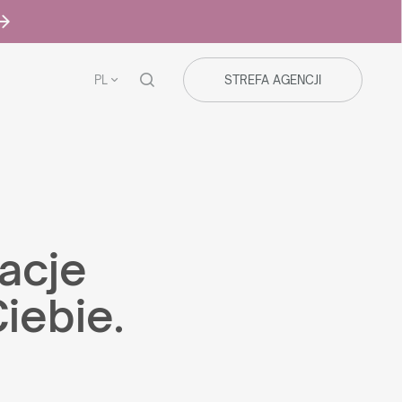
PL
STREFA AGENCJI
acje
iebie.