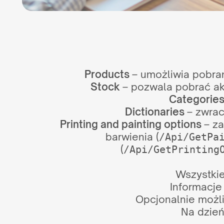
Products
– umożliwia pobran
Stock
– pozwala pobrać ak
Categorie
Dictionaries
– zwrac
Printing and painting options
– za
barwienia (
/Api/GetPa
(
/Api/GetPrinting
Wszystki
Informacje
Opcjonalnie możl
Na dzień