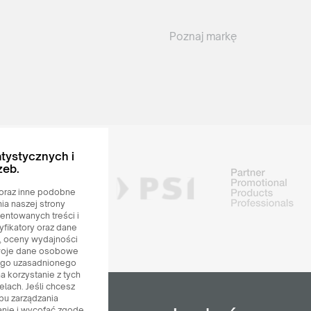
Poznaj markę
tystycznych i
zeb.
e oraz inne podobne
a naszej strony
entowanych treści i
yfikatory oraz dane
a, oceny wydajności
 Twoje dane osobowe
ego uzasadnionego
a korzystanie z tych
lach. Jeśli chcesz
bu zarządzania
danie i wycofać zgodę