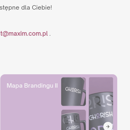
ostępne dla Ciebie!
it@maxim.com.pl
.
Mapa Brandingu II