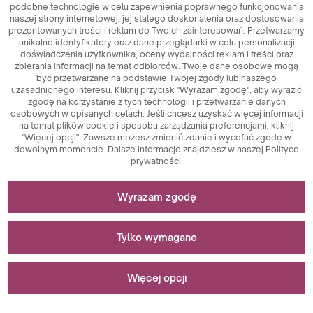
podobne technologie w celu zapewnienia poprawnego funkcjonowania
naszej strony internetowej, jej stałego doskonalenia oraz dostosowania
prezentowanych treści i reklam do Twoich zainteresowań. Przetwarzamy
unikalne identyfikatory oraz dane przeglądarki w celu personalizacji
doświadczenia użytkownika, oceny wydajności reklam i treści oraz
zbierania informacji na temat odbiorców. Twoje dane osobowe mogą
być przetwarzane na podstawie Twojej zgody lub naszego
uzasadnionego interesu. Kliknij przycisk "Wyrażam zgodę", aby wyrazić
zgodę na korzystanie z tych technologii i przetwarzanie danych
osobowych w opisanych celach. Jeśli chcesz uzyskać więcej informacji
na temat plików cookie i sposobu zarządzania preferencjami, kliknij
"Więcej opcji". Zawsze możesz zmienić zdanie i wycofać zgodę w
dowolnym momencie. Dalsze informacje znajdziesz w naszej Polityce
prywatności.
Niezbędne do funkcjonowania strony
Wyrażam zgodę
Pliki cookie niezbędne do działania technicznego są
Stosowane do pomiarów i analiz statystycznych
kluczowymi elementami zapewniającymi prawidłowe
Tylko wymagane
funkcjonowanie strony internetowej. Wśród nich znajdują
się identyfikatory sesji, które umożliwiają rozpoznanie
Pliki cookie analityczne są kluczowym narzędziem
Stosowane do wyświetlania reklam
użytkownika podczas przeglądania różnych stron,
wykorzystywanym do zbierania danych dotyczących
Więcej opcji
zapewniając spójność sesji i umożliwiając korzystanie z
aktywności użytkowników na stronie internetowej. Ich
funkcji takich jak koszyk zakupowy czy sesje logowania.
głównym celem jest analiza ruchu na stronie oraz ocena jej
Pliki cookie marketingowe pełnią kluczową rolę w
Dodatkowo, pliki cookie przechowują preferencje
wydajności. Dzięki plikom cookie analitycznym można
personalizacji i śledzeniu działań marketingowych na