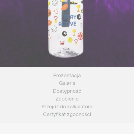
Prezentacja
Galeria
Dostępność
Zdobienie
Przejdź do kalkulatora
Certyfikat zgodności