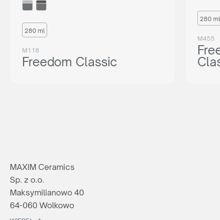
280 ml
280 ml
M455
Fre
M118
Freedom Classic
Cla
MAXIM Ceramics
Sp. z o.o.
Maksymilianowo 40
64-060 Wolkowo