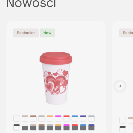
Nowości
Bestseller
New
Bests