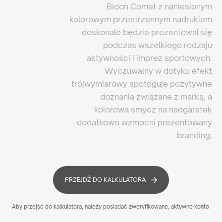
Bidon Comet z naniesionym
kolorowym przestrzennym nadrukiem
doskonale będzie prezentował się
podczas wszelkiego rodzaju
aktywności i imprez sportowych.
Wyczuwalny w dotyku efekt
trójwymiarowy spotęguje pozytywne
doznania związane z marką, a
kolorowa smycz na nadgarstek
dodatkowo wzmocni prezentowany
branding.
PRZEJDŹ DO KALKULATORA
Aby przejść do kalkulatora, należy posiadać zweryfikowane, aktywne konto.