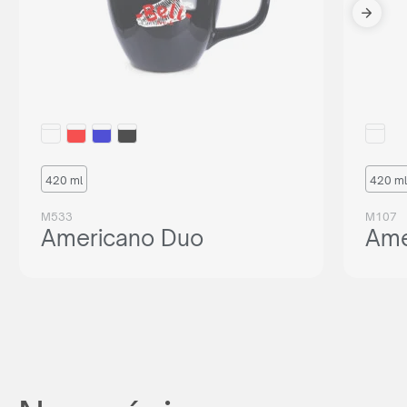
420 ml
420 ml
M533
M107
Americano Duo
Ame