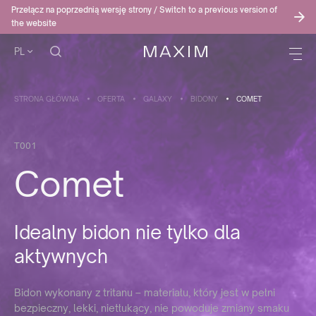
Przełącz na poprzednią wersję strony / Switch to a previous version of
the website
PL
STRONA GŁÓWNA
OFERTA
GALAXY
BIDONY
COMET
T001
Comet
Idealny bidon nie tylko dla
aktywnych
Bidon wykonany z tritanu – materiału, który jest w pełni
bezpieczny, lekki, nietłukący, nie powoduje zmiany smaku