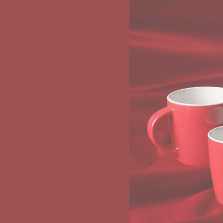
WIĘCEJ O KOLEKCJI
Mood
collection
Wszystkie produkty
Mood Sets
WIĘCEJ O KOLEKCJI
PEŁNA OFERTA
NOWOŚCI 2026
PR