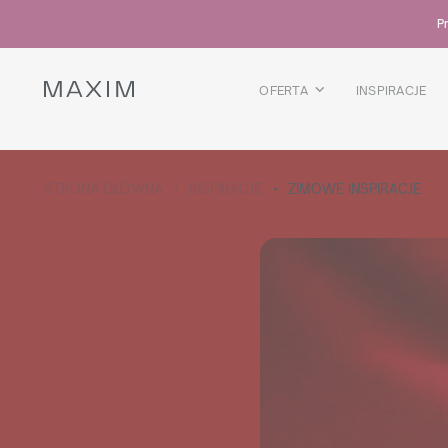
Wszystkie produkty
Pr
Kubki szklane
Szklanki
Kieliszki
OFERTA
INSPIRACJE
Kufle
Karafki
WIĘCEJ O KOLEKCJI
STRONA GŁÓWNA
INSPIRACJE
ZIMOWE INSPIRACJE
Galaxy
collection
Wszystkie produkty
Kubki termiczne
Butelki
Termosy
Bidony