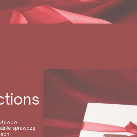
R
ctions
estawów
ealnie sprawdzą
iach