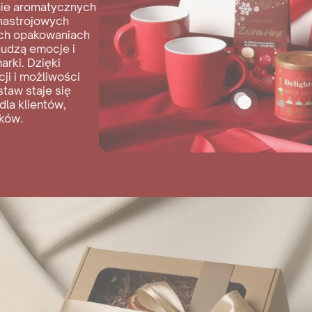
nie aromatycznych
 nastrojowych
ch opakowaniach
budzą emocje i
arki. Dzięki
ji i możliwości
staw staje się
la klientów,
ków.