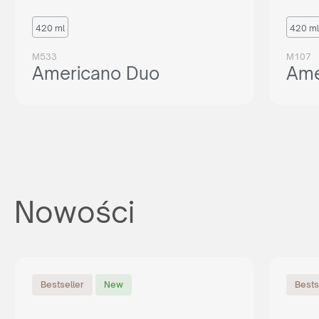
420 ml
420 ml
M533
M107
Americano Duo
Ame
Nowości
Bestseller
New
Bests