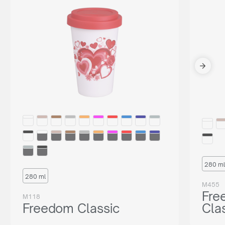
280 ml
280 ml
M455
Fre
M118
Freedom Classic
Cla