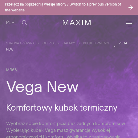
Przełącz na poprzednią wersję strony / Switch to a previous version of
the website
PL
STRONA GŁÓWNA
OFERTA
GALAXY
KUBKI TERMICZNE
VEGA
NEW
M568
Vega New
Komfortowy kubek termiczny
Wyobraź sobie komfort picia bez żadnych kompromisów...
Wybierając kubek Vega masz gwarancję wysokiej
ergonomiczności i komfortu. Wynika to z zastosowania