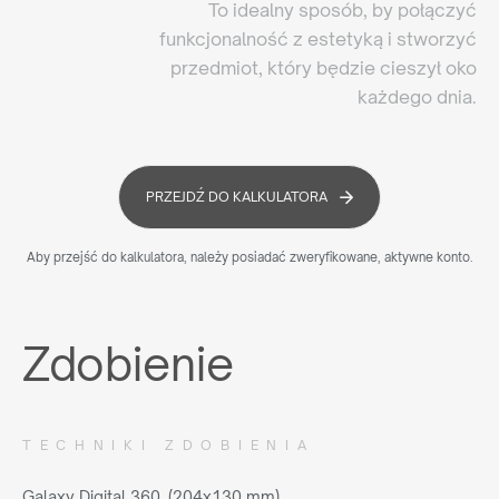
To idealny sposób, by połączyć
funkcjonalność z estetyką i stworzyć
przedmiot, który będzie cieszył oko
każdego dnia.
PRZEJDŹ DO KALKULATORA
Aby przejść do kalkulatora, należy posiadać zweryfikowane, aktywne konto.
Zdobienie
TECHNIKI ZDOBIENIA
Galaxy Digital 360 (204x130 mm)