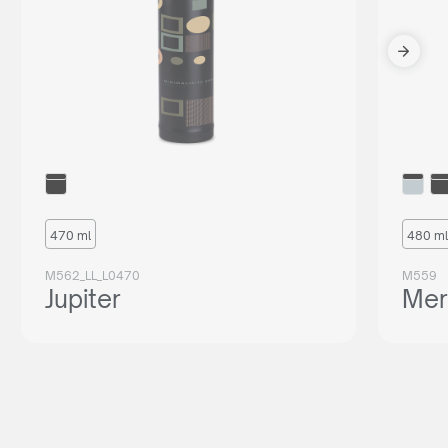
470 ml
480 ml
M562_LL_L0470
M559
Jupiter
Mer