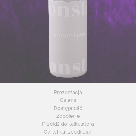
Prezentacja
Galeria
Dostępność
Zdobienie
Przejdź do kalkulatora
Certyfikat zgodności