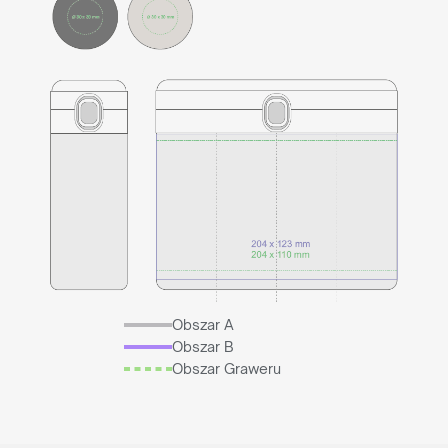
Reprezentujesz
agencję reklamową?
Chcesz nawiązać z nami długoletnią współpracę? Sprawdź
naszą ofertę współpracy, załóż darmowe konto w naszym
panelu B2B i odkryj pełnię możliwości naszego systemu.
WSPÓŁPRACA
Obszar A
lub zadzwoń:
+48 539 530 957
Obszar B
Obszar Graweru
Jesteś
klientem końcowym?