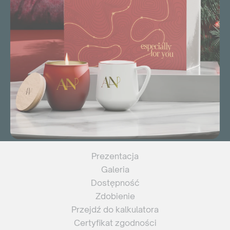
Prezentacja
Galeria
Dostępność
Zdobienie
Przejdź do kalkulatora
Certyfikat zgodności