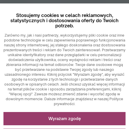
Stosujemy cookies w celach reklamowych,
statystycznych i dostosowania oferty do Twoich
potrzeb.
Zarówno my, jak i nasi partnerzy, wykorzystujemy pliki cookie oraz inne
podobne technologie w celu zapewnienia poprawnego funkcjonowania
naszej strony internetowej, jej stałego doskonalenia oraz dostosowania
prezentowanych treści i reklam do Twoich zainteresowań. Przetwarzamy
unikalne identyfikatory oraz dane przeglądarki w celu personalizacji
doświadczenia użytkownika, oceny wydajności reklam i treści oraz
zbierania informacji na temat odbiorców. Twoje dane osobowe mogą
być przetwarzane na podstawie Twojej zgody lub naszego
uzasadnionego interesu. Kliknij przycisk "Wyrażam zgodę", aby wyrazić
zgodę na korzystanie z tych technologii i przetwarzanie danych
osobowych w opisanych celach. Jeśli chcesz uzyskać więcej informacji
na temat plików cookie i sposobu zarządzania preferencjami, kliknij
"Więcej opcji". Zawsze możesz zmienić zdanie i wycofać zgodę w
dowolnym momencie. Dalsze informacje znajdziesz w naszej Polityce
prywatności.
Niezbędne do funkcjonowania strony
Wyrażam zgodę
Pliki cookie niezbędne do działania technicznego są