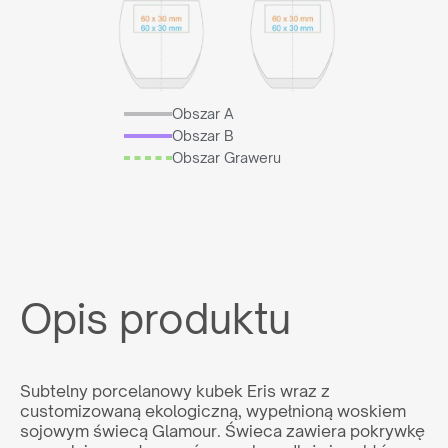
Obszar A
Obszar B
Obszar Graweru
Reprezentujesz
agencję reklamową?
Opis produktu
Chcesz nawiązać z nami długoletnią współpracę? Sprawdź
naszą ofertę współpracy, załóż darmowe konto w naszym
panelu B2B i odkryj pełnię możliwości naszego systemu.
Subtelny porcelanowy kubek Eris wraz z
customizowaną ekologiczną, wypełnioną woskiem
sojowym świecą Glamour. Świeca zawiera pokrywkę
WSPÓŁPRACA