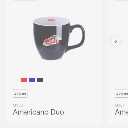
420 ml
420 ml
M533
M107
Americano Duo
Ame