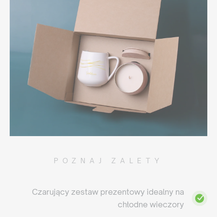
POZNAJ ZALETY
Czarujący zestaw prezentowy idealny na
chłodne wieczory