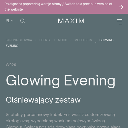
Przełącz na poprzednią wersję strony / Switch to a previous version of
the website
PL
STRONA GŁÓWNA
OFERTA
MOOD
MOOD SETS
GLOWING
EVENING
W029
Glowing Evening
Olśniewający zestaw
Subtelny porcelanowy kubek Eris wraz z customizowaną
ekologiczną, wypełnioną woskiem sojowym świecą
Glamour. Świeca posiada drewnianą pokrywkę pozwalającą