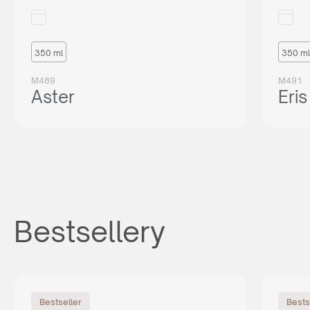
350 ml
350 ml
M489
M491
Aster
Eris
Bestsellery
Bestseller
Bests