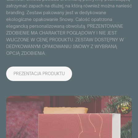
zatrzymać zapach na dłużej, na którą również można nanieść
branding. Zestaw pakowany jest w dedykowane
ekologiczne opakowanie Snowy. Całość opatrzona
elegancką personalizowaną obwolutą. PREZENTOWANE
ZDOBIENIE MA CHARAKTER POGLĄDOWY I NIE JEST
WLICZONE W CENĘ PRODUKTU. ZESTAW DOSTĘPNY W
DEDYKOWANYM OPAKOWANIU SNOWY Z WYBRANĄ
OPCJĄ ZDOBIENIA.
PREZENTACJA PRODUKTU