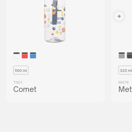
500 ml
320 ml
T001
M476
Comet
Met