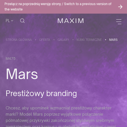
Przełącz na poprzednią wersję strony / Switch to a previous version of
the website
PL
STRONA GŁÓWNA
OFERTA
GALAXY
KUBKI TERMICZNE
MARS
M475
Mars
Prestiżowy branding
Chcesz, aby upominek wzmacniał prestiżowy charakter
marki? Model Mars poprzez wyjątkowe połączenie
półmatowej przykrywki zakończonej stylowym srebrnym
zamknięciem oraz korpusu w głębokiej metalicznej czerni