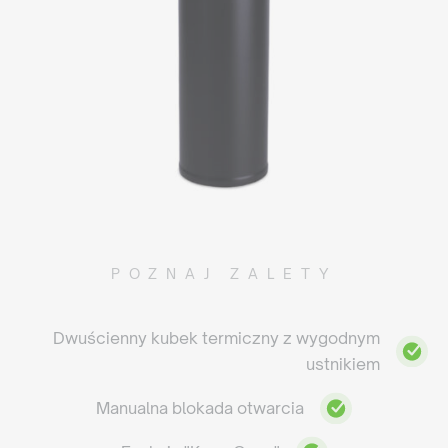
POZNAJ ZALETY
Dwuścienny kubek termiczny z wygodnym
ustnikiem
Manualna blokada otwarcia