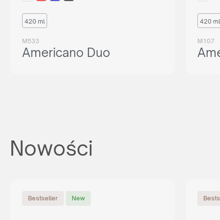
420 ml
420 ml
M533
M107
Americano Duo
Ame
Nowości
Bestseller
New
Bests