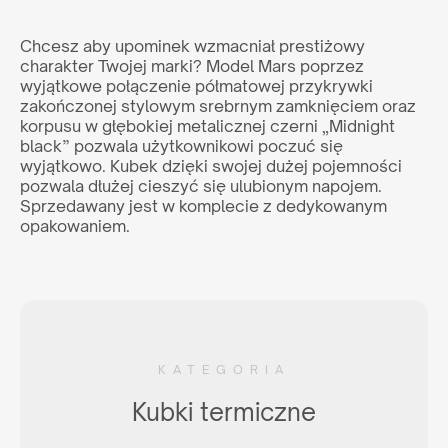
panelu B2B i odkryj pełnię możliwości naszego systemu.
Chcesz aby upominek wzmacniał prestiżowy
charakter Twojej marki? Model Mars poprzez
WSPÓŁPRACA
wyjątkowe połączenie półmatowej przykrywki
zakończonej stylowym srebrnym zamknięciem oraz
lub zadzwoń:
+48 539 530 957
korpusu w głębokiej metalicznej czerni „Midnight
black” pozwala użytkownikowi poczuć się
Jesteś
wyjątkowo. Kubek dzięki swojej dużej pojemności
pozwala dłużej cieszyć się ulubionym napojem.
klientem końcowym?
Sprzedawany jest w komplecie z dedykowanym
opakowaniem.
Nie jesteś agencją, ale interesuje Cię zakup naszych
produktów? Wyślij do nas zapytanie, a my wskażemy Ci
odpowiedniego dystrybutora w Twoim kraju.
ZAPYTAJ GDZIE KUPIĆ
KATEGORIA
lub napisz:
support@maxim.com.pl
Kubki termiczne