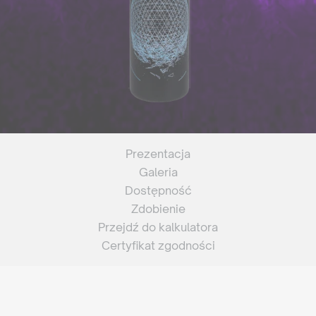
Prezentacja
Galeria
Dostępność
Zdobienie
Przejdź do kalkulatora
Certyfikat zgodności