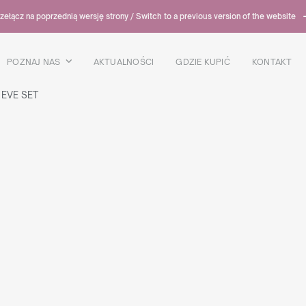
zełącz na poprzednią wersję strony / Switch to a previous version of the website
POZNAJ NAS
AKTUALNOŚCI
GDZIE KUPIĆ
KONTAKT
EVE SET