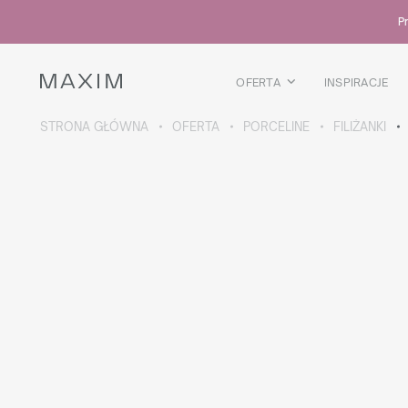
Wszystkie produkty
Pr
Kubki szklane
Szklanki
Kieliszki
OFERTA
INSPIRACJE
Kufle
Karafki
STRONA GŁÓWNA
OFERTA
PORCELINE
FILIŻANKI
WIĘCEJ O KOLEKCJI
Galaxy
collection
Wszystkie produkty
Kubki termiczne
Butelki
Termosy
Bidony