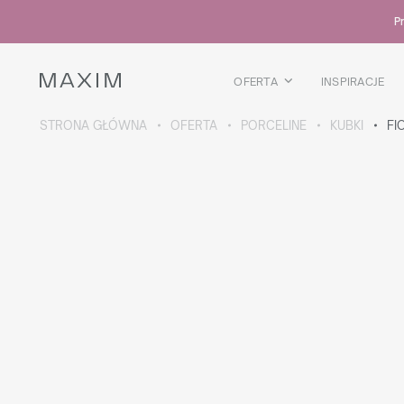
Wszystkie produkty
Pr
Kubki szklane
Szklanki
Kieliszki
OFERTA
INSPIRACJE
Kufle
Karafki
STRONA GŁÓWNA
OFERTA
PORCELINE
KUBKI
FI
WIĘCEJ O KOLEKCJI
Galaxy
collection
Wszystkie produkty
Kubki termiczne
Butelki
Termosy
Bidony