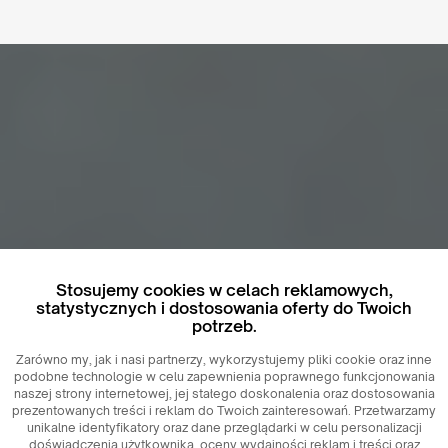
Stosujemy cookies w celach reklamowych,
statystycznych i dostosowania oferty do Twoich
potrzeb.
Zarówno my, jak i nasi partnerzy, wykorzystujemy pliki cookie oraz inne
podobne technologie w celu zapewnienia poprawnego funkcjonowania
naszej strony internetowej, jej stałego doskonalenia oraz dostosowania
prezentowanych treści i reklam do Twoich zainteresowań. Przetwarzamy
unikalne identyfikatory oraz dane przeglądarki w celu personalizacji
doświadczenia użytkownika, oceny wydajności reklam i treści oraz