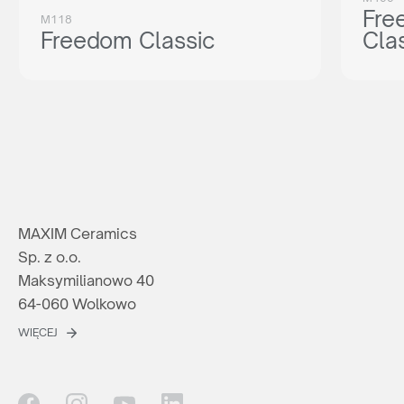
Fre
M118
Freedom Classic
Cla
MAXIM Ceramics
Sp. z o.o.
Maksymilianowo 40
64-060 Wolkowo
WIĘCEJ