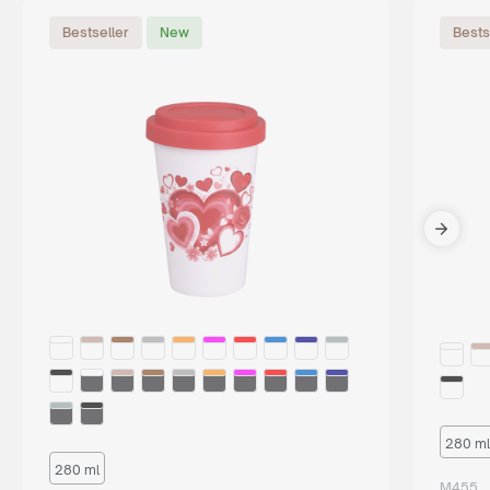
Bestseller
New
Bests
280 ml
280 ml
M455