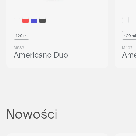
420 ml
420 ml
M533
M107
Americano Duo
Ame
Nowości