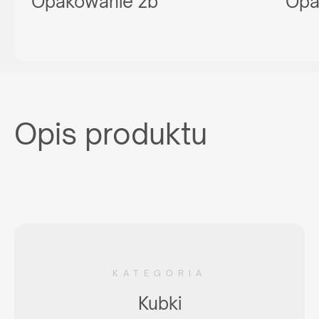
Opakowanie zb
Opa
Opis produktu
KATEGORIA
Kubki