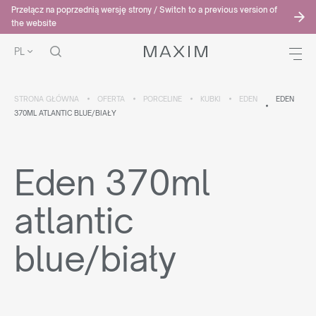
Przełącz na poprzednią wersję strony / Switch to a previous version of
the website
PL
STRONA GŁÓWNA
OFERTA
PORCELINE
KUBKI
EDEN
EDEN
370ML ATLANTIC BLUE/BIAŁY
Eden 370ml
atlantic
blue/biały