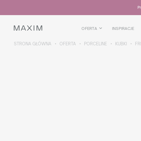
Wszystkie produkty
Pr
Kubki szklane
Szklanki
Kieliszki
OFERTA
INSPIRACJE
Kufle
Karafki
STRONA GŁÓWNA
OFERTA
PORCELINE
KUBKI
FR
WIĘCEJ O KOLEKCJI
Galaxy
collection
Wszystkie produkty
Kubki termiczne
Butelki
Termosy
Bidony