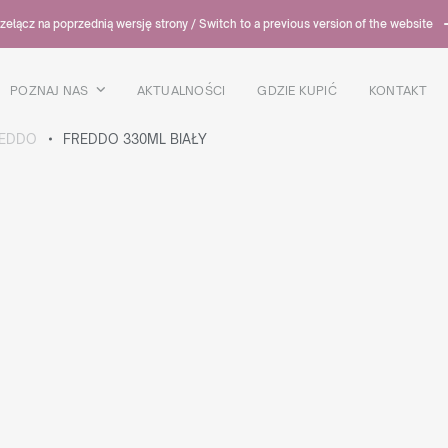
zełącz na poprzednią wersję strony / Switch to a previous version of the website
POZNAJ NAS
AKTUALNOŚCI
GDZIE KUPIĆ
KONTAKT
EDDO
FREDDO 330ML BIAŁY