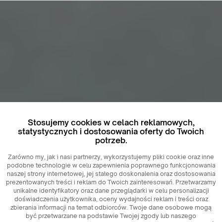
Stosujemy cookies w celach reklamowych,
statystycznych i dostosowania oferty do Twoich
potrzeb.
Zarówno my, jak i nasi partnerzy, wykorzystujemy pliki cookie oraz inne
podobne technologie w celu zapewnienia poprawnego funkcjonowania
naszej strony internetowej, jej stałego doskonalenia oraz dostosowania
prezentowanych treści i reklam do Twoich zainteresowań. Przetwarzamy
unikalne identyfikatory oraz dane przeglądarki w celu personalizacji
doświadczenia użytkownika, oceny wydajności reklam i treści oraz
zbierania informacji na temat odbiorców. Twoje dane osobowe mogą
być przetwarzane na podstawie Twojej zgody lub naszego