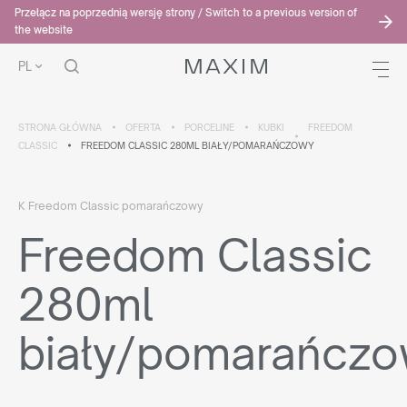
Przełącz na poprzednią wersję strony / Switch to a previous version of
the website
PL
STRONA GŁÓWNA
OFERTA
PORCELINE
KUBKI
FREEDOM
CLASSIC
FREEDOM CLASSIC 280ML BIAŁY/POMARAŃCZOWY
K Freedom Classic pomarańczowy
Freedom Classic
280ml
biały/pomarańcz