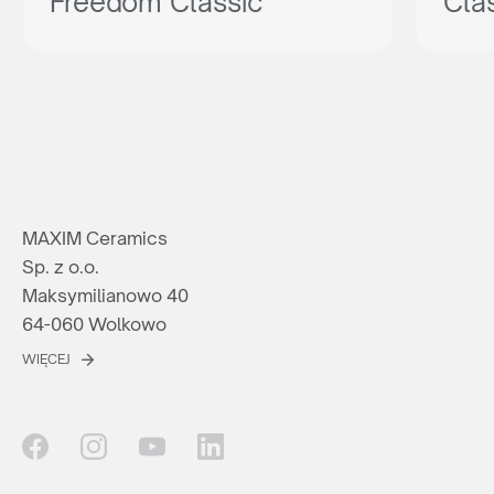
Freedom Classic
Cla
MAXIM Ceramics
Sp. z o.o.
Maksymilianowo 40
64-060 Wolkowo
WIĘCEJ