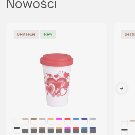
Nowości
Bestseller
New
Bests