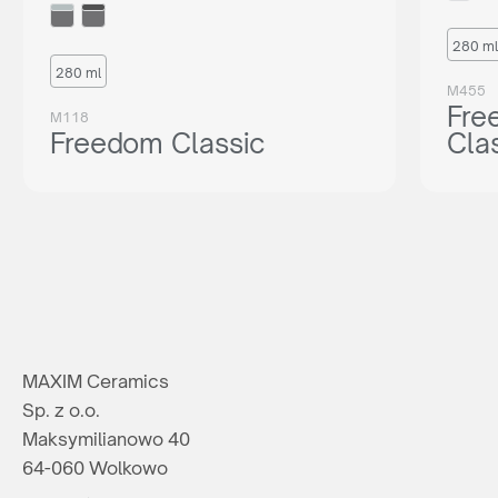
280 ml
280 ml
M455
Fre
M118
Freedom Classic
Cla
MAXIM Ceramics
Sp. z o.o.
Maksymilianowo 40
64-060 Wolkowo