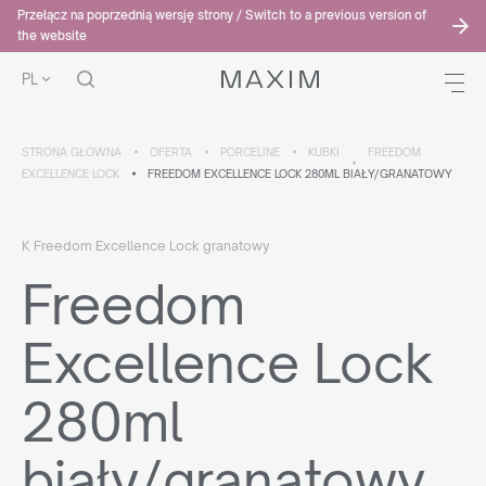
Przełącz na poprzednią wersję strony / Switch to a previous version of
the website
PL
STRONA GŁÓWNA
OFERTA
PORCELINE
KUBKI
FREEDOM
EXCELLENCE LOCK
FREEDOM EXCELLENCE LOCK 280ML BIAŁY/GRANATOWY
K Freedom Excellence Lock granatowy
Freedom
Excellence Lock
280ml
biały/granatowy