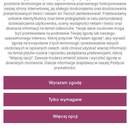
podobne technologie w celu zapewnienia poprawnego funkcjonowania
naszej strony internetowej, jej stałego doskonalenia oraz dostosowania
prezentowanych treści i reklam do Twoich zainteresowań. Przetwarzamy
unikalne identyfikatory oraz dane przeglądarki w celu personalizacji
doświadczenia użytkownika, oceny wydajności reklam i treści oraz
zbierania informacji na temat odbiorców. Twoje dane osobowe mogą
być przetwarzane na podstawie Twojej zgody lub naszego
uzasadnionego interesu. Kliknij przycisk "Wyrażam zgodę", aby wyrazić
zgodę na korzystanie z tych technologii i przetwarzanie danych
osobowych w opisanych celach. Jeśli chcesz uzyskać więcej informacji
na temat plików cookie i sposobu zarządzania preferencjami, kliknij
"Więcej opcji". Zawsze możesz zmienić zdanie i wycofać zgodę w
dowolnym momencie. Dalsze informacje znajdziesz w naszej Polityce
prywatności.
Niezbędne do funkcjonowania strony
Wyrażam zgodę
Pliki cookie niezbędne do działania technicznego są
Stosowane do pomiarów i analiz statystycznych
kluczowymi elementami zapewniającymi prawidłowe
Tylko wymagane
funkcjonowanie strony internetowej. Wśród nich znajdują
się identyfikatory sesji, które umożliwiają rozpoznanie
Pliki cookie analityczne są kluczowym narzędziem
Stosowane do wyświetlania reklam
użytkownika podczas przeglądania różnych stron,
wykorzystywanym do zbierania danych dotyczących
Więcej opcji
zapewniając spójność sesji i umożliwiając korzystanie z
aktywności użytkowników na stronie internetowej. Ich
funkcji takich jak koszyk zakupowy czy sesje logowania.
głównym celem jest analiza ruchu na stronie oraz ocena jej
Pliki cookie marketingowe pełnią kluczową rolę w
Dodatkowo, pliki cookie przechowują preferencje
wydajności. Dzięki plikom cookie analitycznym można
personalizacji i śledzeniu działań marketingowych na