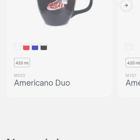
420 ml
420 ml
M533
M107
Americano Duo
Ame