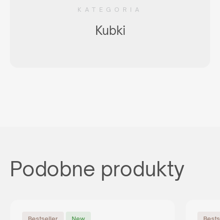
KATEGORIA
Kubki
Podobne produkty
Bestseller
New
Bests