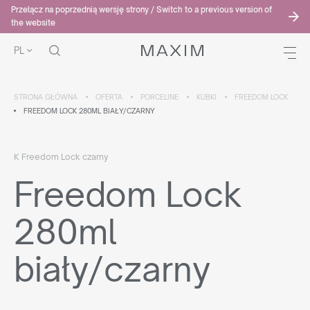
Przełącz na poprzednią wersję strony / Switch to a previous version of
the website
PL
STRONA GŁÓWNA
OFERTA
PORCELINE
KUBKI
FREEDOM LOCK
FREEDOM LOCK 280ML BIAŁY/CZARNY
K Freedom Lock czarny
Freedom Lock
280ml
biały/czarny