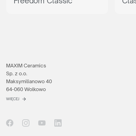
Freedom Classic
Cla
MAXIM Ceramics
Sp. z o.o.
Maksymilianowo 40
64-060 Wolkowo
WIĘCEJ