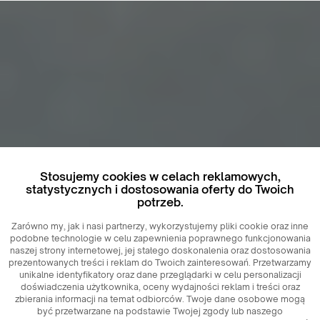
Stosujemy cookies w celach reklamowych,
statystycznych i dostosowania oferty do Twoich
potrzeb.
Zarówno my, jak i nasi partnerzy, wykorzystujemy pliki cookie oraz inne
podobne technologie w celu zapewnienia poprawnego funkcjonowania
naszej strony internetowej, jej stałego doskonalenia oraz dostosowania
prezentowanych treści i reklam do Twoich zainteresowań. Przetwarzamy
unikalne identyfikatory oraz dane przeglądarki w celu personalizacji
doświadczenia użytkownika, oceny wydajności reklam i treści oraz
zbierania informacji na temat odbiorców. Twoje dane osobowe mogą
być przetwarzane na podstawie Twojej zgody lub naszego