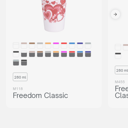
280 ml
280 ml
M455
Fre
M118
Freedom Classic
Cla