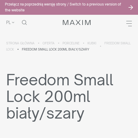
Przełącz na poprzednią wersję strony / Switch to a previous version of
the website
PL
STRONA GŁÓWNA
OFERTA
PORCELINE
KUBKI
FREEDOM SMALL
LOCK
FREEDOM SMALL LOCK 200ML BIAŁY/SZARY
Freedom Small
Lock 200ml
biały/szary