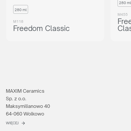
280 ml
280 ml
M455
Fre
M118
Freedom Classic
Cla
MAXIM Ceramics
Sp. z o.o.
Maksymilianowo 40
64-060 Wolkowo
WIĘCEJ