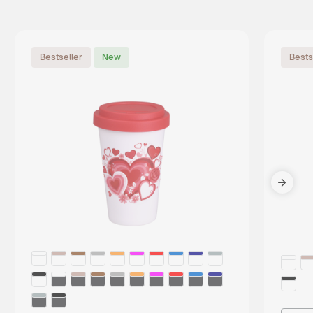
Bestseller
New
Bests