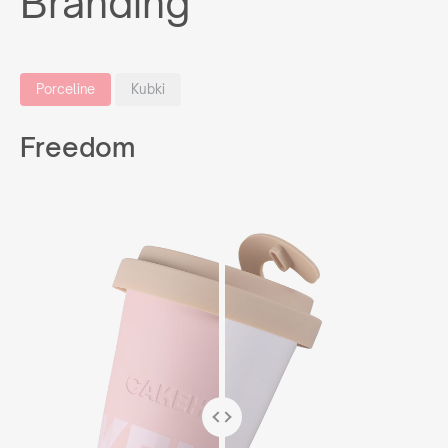
Branding
Porceline
Kubki
Freedom