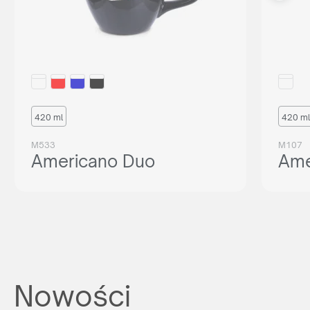
420 ml
420 ml
M533
M107
Americano Duo
Ame
Nowości