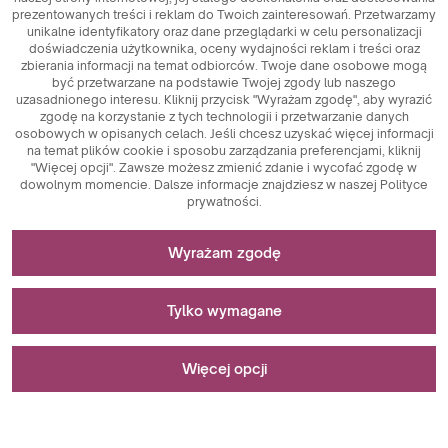
prezentowanych treści i reklam do Twoich zainteresowań. Przetwarzamy
unikalne identyfikatory oraz dane przeglądarki w celu personalizacji
doświadczenia użytkownika, oceny wydajności reklam i treści oraz
zbierania informacji na temat odbiorców. Twoje dane osobowe mogą
być przetwarzane na podstawie Twojej zgody lub naszego
uzasadnionego interesu. Kliknij przycisk "Wyrażam zgodę", aby wyrazić
zgodę na korzystanie z tych technologii i przetwarzanie danych
osobowych w opisanych celach. Jeśli chcesz uzyskać więcej informacji
na temat plików cookie i sposobu zarządzania preferencjami, kliknij
"Więcej opcji". Zawsze możesz zmienić zdanie i wycofać zgodę w
dowolnym momencie. Dalsze informacje znajdziesz w naszej Polityce
prywatności.
Niezbędne do funkcjonowania strony
Wyrażam zgodę
Pliki cookie niezbędne do działania technicznego są
Stosowane do pomiarów i analiz statystycznych
kluczowymi elementami zapewniającymi prawidłowe
Tylko wymagane
funkcjonowanie strony internetowej. Wśród nich znajdują
się identyfikatory sesji, które umożliwiają rozpoznanie
Pliki cookie analityczne są kluczowym narzędziem
Stosowane do wyświetlania reklam
użytkownika podczas przeglądania różnych stron,
wykorzystywanym do zbierania danych dotyczących
Więcej opcji
zapewniając spójność sesji i umożliwiając korzystanie z
aktywności użytkowników na stronie internetowej. Ich
funkcji takich jak koszyk zakupowy czy sesje logowania.
głównym celem jest analiza ruchu na stronie oraz ocena jej
Pliki cookie marketingowe pełnią kluczową rolę w
Dodatkowo, pliki cookie przechowują preferencje
wydajności. Dzięki plikom cookie analitycznym można
personalizacji i śledzeniu działań marketingowych na
Wystąpił błąd podczas zapisywania preferencji.
użytkowników dotyczące akceptacji plików cookie,
śledzić, jak użytkownicy poruszają się po stronie, które
stronach internetowych. Ich głównym celem jest zbieranie
Wyrażam zgodę
eliminując konieczność ponownego wyrażania zgody przy
treści są najbardziej popularne, oraz jakie zachowania
informacji o zachowaniach użytkowników w celu