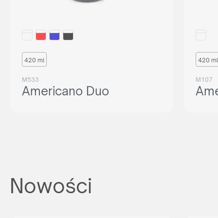
420 ml
420 ml
M533
M107
Americano Duo
Ame
Nowości