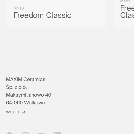
M455
Fre
M118
Freedom Classic
Cla
MAXIM Ceramics
Sp. z o.o.
Maksymilianowo 40
64-060 Wolkowo
WIĘCEJ