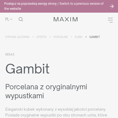
Przełącz na poprzednią wersję strony / Switch to a previous version of
the website
PL
STRONA GŁÓWNA
OFERTA
PORCELINE
KUBKI
GAMBIT
M543
Gambit
Porcelana z oryginalnymi
wypustkami
Elegancki kubek wykonany z wysokiej jakości porcelany.
Posiada oryginalne wypustki po obu stronach ucha, które