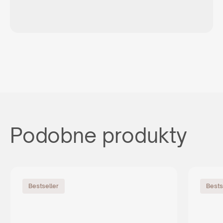
Podobne produkty
Bestseller
Bests