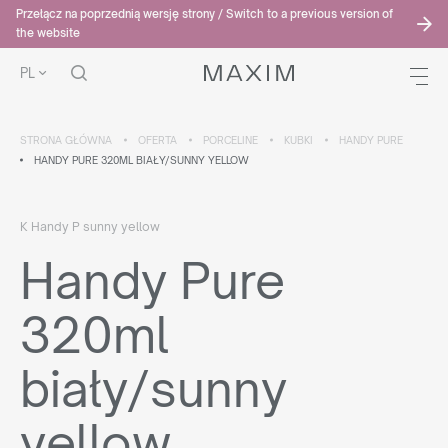
Przełącz na poprzednią wersję strony / Switch to a previous version of
the website
PL
STRONA GŁÓWNA
OFERTA
PORCELINE
KUBKI
HANDY PURE
HANDY PURE 320ML BIAŁY/SUNNY YELLOW
K Handy P sunny yellow
Handy Pure
320ml
biały/sunny
yellow