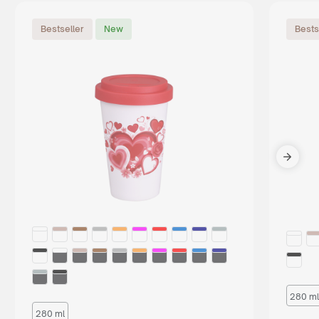
Bestseller
New
Bests
280 ml
280 ml