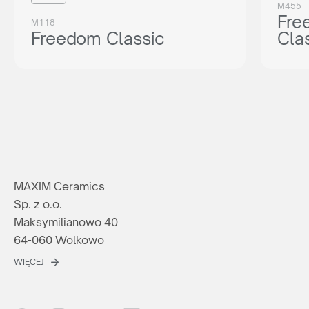
M455
Fre
M118
Freedom Classic
Cla
MAXIM Ceramics
Sp. z o.o.
Maksymilianowo 40
64-060 Wolkowo
WIĘCEJ