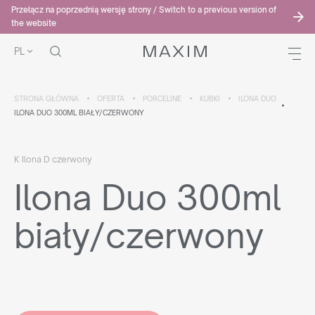
Przełącz na poprzednią wersję strony / Switch to a previous version of
the website
PL
STRONA GŁÓWNA
OFERTA
PORCELINE
KUBKI
ILONA DUO
ILONA DUO 300ML BIAŁY/CZERWONY
K Ilona D czerwony
Ilona Duo 300ml
biały/czerwony