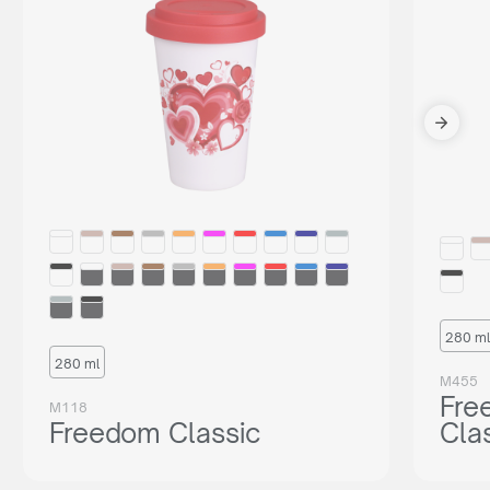
280 ml
280 ml
M455
Fre
M118
Freedom Classic
Cla