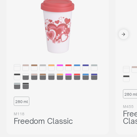
280 ml
280 ml
M455
Fre
M118
Freedom Classic
Cla