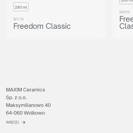
280 ml
280 ml
M455
Fre
M118
Freedom Classic
Cla
MAXIM Ceramics
Sp. z o.o.
Maksymilianowo 40
64-060 Wolkowo
WIĘCEJ