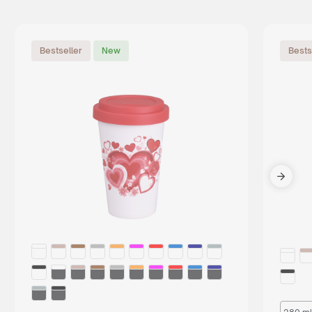
Bestseller
New
Bests