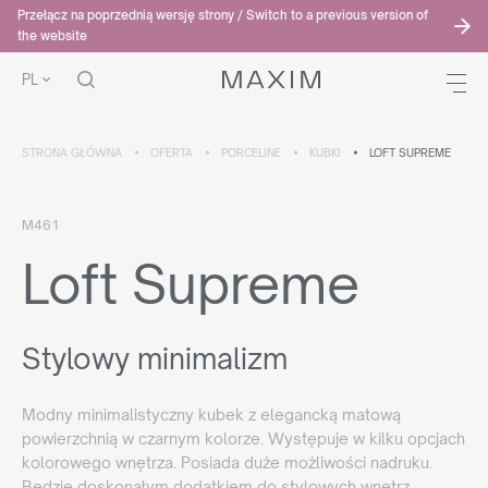
Przełącz na poprzednią wersję strony / Switch to a previous version of
the website
PL
STRONA GŁÓWNA
OFERTA
PORCELINE
KUBKI
LOFT SUPREME
M461
Loft Supreme
Stylowy minimalizm
Modny minimalistyczny kubek z elegancką matową
powierzchnią w czarnym kolorze. Występuje w kilku opcjach
kolorowego wnętrza. Posiada duże możliwości nadruku.
Będzie doskonałym dodatkiem do stylowych wnętrz.