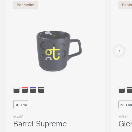
Bestseller
Bests
300 ml
380 ml
M465
M511
Barrel Supreme
Gle