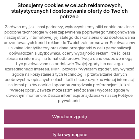
Stosujemy cookies w celach reklamowych,
statystycznych i dostosowania oferty do Twoich
potrzeb.
Zarówno my, jak i nasi partnerzy, wykorzystujemy pliki cookie oraz inne
podobne technologie w celu zapewnienia poprawnego funkcjonowania
naszej strony internetowej, jej stałego doskonalenia oraz dostosowania
prezentowanych treści i reklam do Twoich zainteresowań. Przetwarzamy
unikalne identyfikatory oraz dane przeglądarki w celu personalizacji
doświadczenia użytkownika, oceny wydajności reklam i treści oraz
zbierania informacji na temat odbiorców. Twoje dane osobowe mogą
być przetwarzane na podstawie Twojej zgody lub naszego
uzasadnionego interesu. Kliknij przycisk "Wyrażam zgodę", aby wyrazić
zgodę na korzystanie z tych technologii i przetwarzanie danych
osobowych w opisanych celach. Jeśli chcesz uzyskać więcej informacji
na temat plików cookie i sposobu zarządzania preferencjami, kliknij
"Więcej opcji". Zawsze możesz zmienić zdanie i wycofać zgodę w
dowolnym momencie. Dalsze informacje znajdziesz w naszej Polityce
prywatności.
Niezbędne do funkcjonowania strony
Prezentacja
Wyrażam zgodę
Galeria
Pliki cookie niezbędne do działania technicznego są
Stosowane do pomiarów i analiz statystycznych
Dostępność
kluczowymi elementami zapewniającymi prawidłowe
Tylko wymagane
funkcjonowanie strony internetowej. Wśród nich znajdują