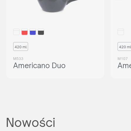
420 ml
420 ml
M533
M107
Americano Duo
Ame
Nowości