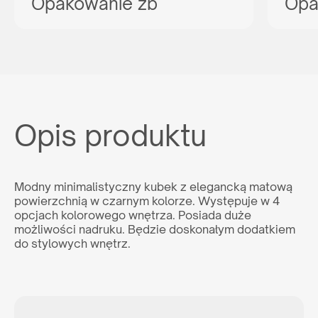
Opakowanie zb
Opa
Reprezentujesz
agencję reklamową?
Chcesz nawiązać z nami długoletnią współpracę? Sprawdź
naszą ofertę współpracy, załóż darmowe konto w naszym
panelu B2B i odkryj pełnię możliwości naszego systemu.
Opis produktu
WSPÓŁPRACA
lub zadzwoń:
+48 539 530 957
Modny minimalistyczny kubek z elegancką matową
powierzchnią w czarnym kolorze. Występuje w 4
Jesteś
opcjach kolorowego wnętrza. Posiada duże
klientem końcowym?
możliwości nadruku. Będzie doskonałym dodatkiem
do stylowych wnętrz.
Nie jesteś agencją, ale interesuje Cię zakup naszych
produktów? Wyślij do nas zapytanie, a my wskażemy Ci
odpowiedniego dystrybutora w Twoim kraju.