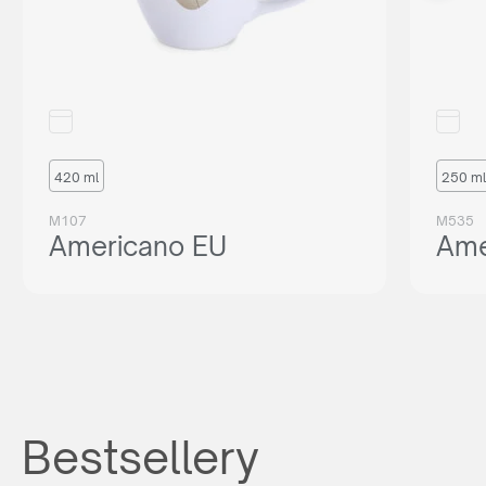
420 ml
250 ml
M107
M535
Americano EU
Ame
Bestsellery