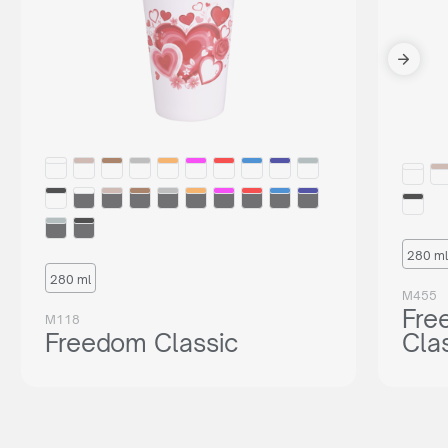
280 ml
280 ml
M455
Fre
M118
Freedom Classic
Cla