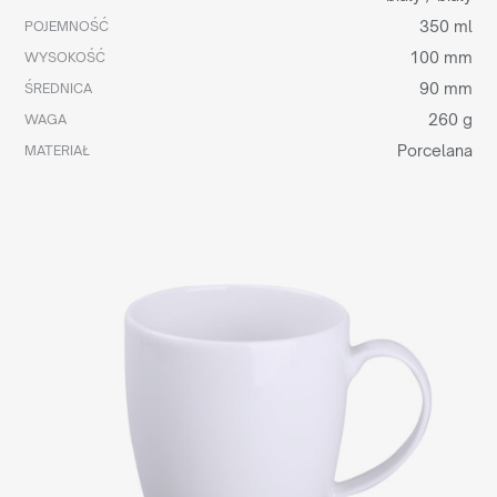
350 ml
POJEMNOŚĆ
100 mm
WYSOKOŚĆ
90 mm
ŚREDNICA
260 g
WAGA
Porcelana
MATERIAŁ