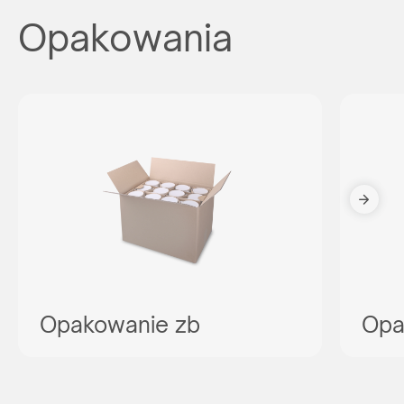
Opakowania
Reprezentujesz
agencję reklamową?
Opakowanie zb
Opa
Chcesz nawiązać z nami długoletnią współpracę? Sprawdź
naszą ofertę współpracy, załóż darmowe konto w naszym
panelu B2B i odkryj pełnię możliwości naszego systemu.