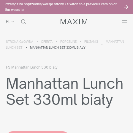
Przełącz na poprzednią wersję strony / Switch to a previous version of
the website
PL
STRONA GŁÓWNA
OFERTA
PORCELINE
FILIŻANKI
MANHATTAN
LUNCH SET
MANHATTAN LUNCH SET 330ML BIAŁY
FS Manhattan Lunch 330 biały
Manhattan Lunch
Set 330ml biały