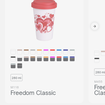
280 ml
280 ml
M455
Fre
M118
Freedom Classic
Cla