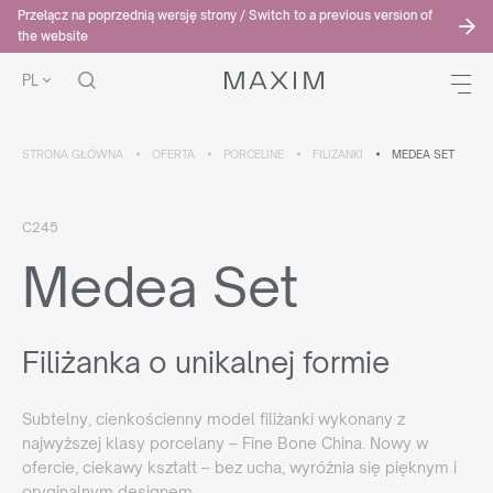
Przełącz na poprzednią wersję strony / Switch to a previous version of
the website
PL
STRONA GŁÓWNA
OFERTA
PORCELINE
FILIŻANKI
MEDEA SET
C245
Medea Set
Filiżanka o unikalnej formie
Subtelny, cienkościenny model filiżanki wykonany z
najwyższej klasy porcelany – Fine Bone China. Nowy w
ofercie, ciekawy kształt – bez ucha, wyróżnia się pięknym i
oryginalnym designem.