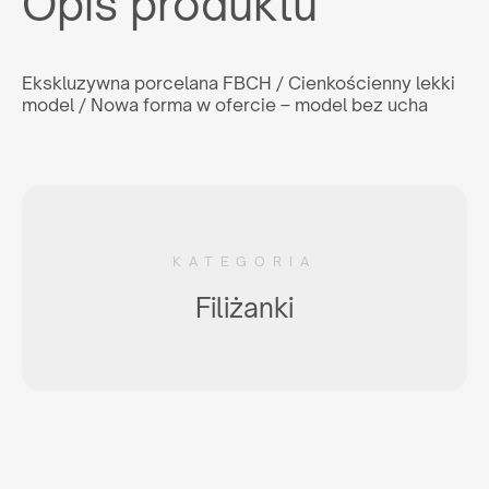
Opis produktu
WSPÓŁPRACA
lub zadzwoń:
+48 539 530 957
Ekskluzywna porcelana FBCH / Cienkościenny lekki
Jesteś
model / Nowa forma w ofercie – model bez ucha
klientem końcowym?
Nie jesteś agencją, ale interesuje Cię zakup naszych
produktów? Wyślij do nas zapytanie, a my wskażemy Ci
odpowiedniego dystrybutora w Twoim kraju.
KATEGORIA
ZAPYTAJ GDZIE KUPIĆ
Filiżanki
lub napisz:
support@maxim.com.pl