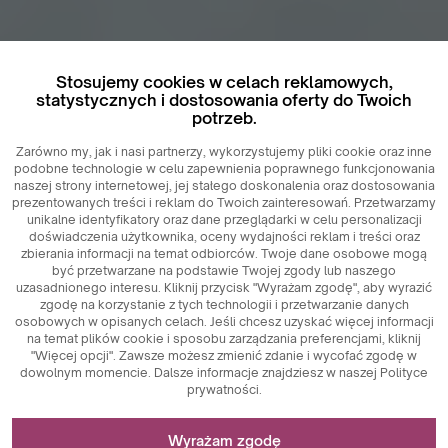
Stosujemy cookies w celach reklamowych,
statystycznych i dostosowania oferty do Twoich
potrzeb.
Zarówno my, jak i nasi partnerzy, wykorzystujemy pliki cookie oraz inne
podobne technologie w celu zapewnienia poprawnego funkcjonowania
naszej strony internetowej, jej stałego doskonalenia oraz dostosowania
prezentowanych treści i reklam do Twoich zainteresowań. Przetwarzamy
unikalne identyfikatory oraz dane przeglądarki w celu personalizacji
doświadczenia użytkownika, oceny wydajności reklam i treści oraz
zbierania informacji na temat odbiorców. Twoje dane osobowe mogą
być przetwarzane na podstawie Twojej zgody lub naszego
uzasadnionego interesu. Kliknij przycisk "Wyrażam zgodę", aby wyrazić
zgodę na korzystanie z tych technologii i przetwarzanie danych
osobowych w opisanych celach. Jeśli chcesz uzyskać więcej informacji
na temat plików cookie i sposobu zarządzania preferencjami, kliknij
"Więcej opcji". Zawsze możesz zmienić zdanie i wycofać zgodę w
dowolnym momencie. Dalsze informacje znajdziesz w naszej Polityce
prywatności.
Niezbędne do funkcjonowania strony
Wyrażam zgodę