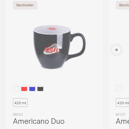
Bestseller
Bests
420 ml
420 ml
M533
M107
Americano Duo
Ame