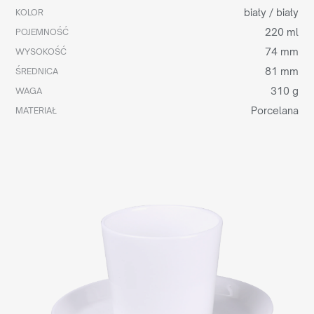
biały / biały
KOLOR
220 ml
POJEMNOŚĆ
74 mm
WYSOKOŚĆ
81 mm
ŚREDNICA
310 g
WAGA
Porcelana
MATERIAŁ