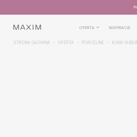
Wszystkie produkty
Pr
Kubki szklane
Szklanki
Kieliszki
OFERTA
INSPIRACJE
Kufle
Karafki
STRONA GŁÓWNA
OFERTA
PORCELINE
KUBKI SUBL
WIĘCEJ O KOLEKCJI
Galaxy
collection
Wszystkie produkty
Kubki termiczne
Butelki
Termosy
Bidony