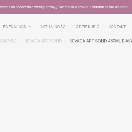
zełącz na poprzednią wersję strony / Switch to a previous version of the website
POZNAJ NAS
AKTUALNOŚCI
GDZIE KUPIĆ
KONTAKT
IMACYJNE
NEVADA ART SOLID
NEVADA ART SOLID 450ML BIA