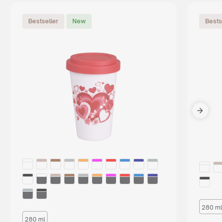
Bestseller
New
Bests
280 ml
280 ml