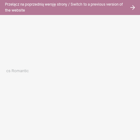
Przełącz na poprzednią wersję strony / Switch to a previous version of
the website
PL
STRONA GŁÓWNA
OFERTA
CANDLESPHERE
ŚWIECE
ROMANTIC
ROMANTIC SOY WAX 230ML BEZBARWNY
cs Romantic
Romantic Soy
Wax 230ml
bezbarwny