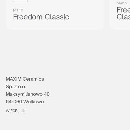
M455
Fre
M118
Freedom Classic
Cla
MAXIM Ceramics
Sp. z o.o.
Maksymilianowo 40
64-060 Wolkowo
WIĘCEJ