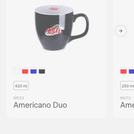
420 ml
250 ml
M533
M473
Americano Duo
Ame