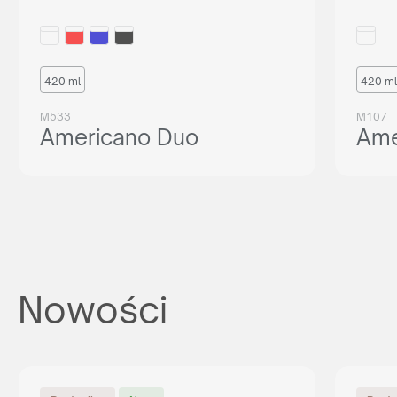
420 ml
420 ml
M533
M107
Americano Duo
Ame
Nowości