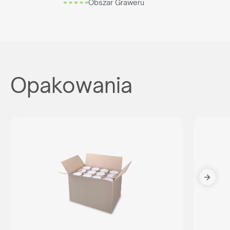
Obszar Graweru
Opakowania
Reprezentujesz
agencję reklamową?