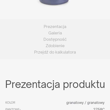
Prezentacja
Galeria
Dostępność
Zdobienie
Przejdź do kalkulatora
Prezentacja produktu
granatowy / granatowy
KOLOR
2758C
PANTONE~