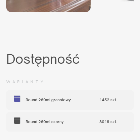
Dostępność
WARIANTY
Round 260ml granatowy
1452 szt.
Round 260ml czarny
3019 szt.