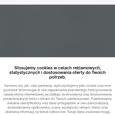
Stosujemy cookies w celach reklamowych,
statystycznych i dostosowania oferty do Twoich
potrzeb.
Zarówno my, jak i nasi partnerzy, wykorzystujemy pliki cookie oraz inne
podobne technologie w celu zapewnienia poprawnego funkcjonowania
naszej strony internetowej, jej stałego doskonalenia oraz dostosowania
prezentowanych treści i reklam do Twoich zainteresowań. Przetwarzamy
unikalne identyfikatory oraz dane przeglądarki w celu personalizacji
doświadczenia użytkownika, oceny wydajności reklam i treści oraz
zbierania informacji na temat odbiorców. Twoje dane osobowe mogą