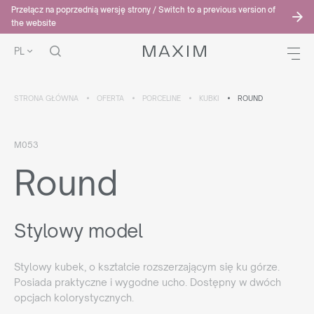
Przełącz na poprzednią wersję strony / Switch to a previous version of
the website
PL
STRONA GŁÓWNA
OFERTA
PORCELINE
KUBKI
ROUND
M053
Round
Stylowy model
Stylowy kubek, o kształcie rozszerzającym się ku górze.
Posiada praktyczne i wygodne ucho. Dostępny w dwóch
opcjach kolorystycznych.