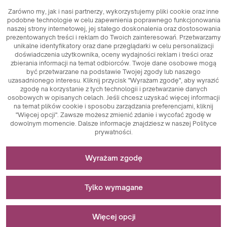
Zarówno my, jak i nasi partnerzy, wykorzystujemy pliki cookie oraz inne
podobne technologie w celu zapewnienia poprawnego funkcjonowania
naszej strony internetowej, jej stałego doskonalenia oraz dostosowania
prezentowanych treści i reklam do Twoich zainteresowań. Przetwarzamy
unikalne identyfikatory oraz dane przeglądarki w celu personalizacji
doświadczenia użytkownika, oceny wydajności reklam i treści oraz
zbierania informacji na temat odbiorców. Twoje dane osobowe mogą
być przetwarzane na podstawie Twojej zgody lub naszego
uzasadnionego interesu. Kliknij przycisk "Wyrażam zgodę", aby wyrazić
zgodę na korzystanie z tych technologii i przetwarzanie danych
osobowych w opisanych celach. Jeśli chcesz uzyskać więcej informacji
na temat plików cookie i sposobu zarządzania preferencjami, kliknij
"Więcej opcji". Zawsze możesz zmienić zdanie i wycofać zgodę w
dowolnym momencie. Dalsze informacje znajdziesz w naszej Polityce
prywatności.
Niezbędne do funkcjonowania strony
Wyrażam zgodę
Pliki cookie niezbędne do działania technicznego są
Stosowane do pomiarów i analiz statystycznych
kluczowymi elementami zapewniającymi prawidłowe
Tylko wymagane
funkcjonowanie strony internetowej. Wśród nich znajdują
się identyfikatory sesji, które umożliwiają rozpoznanie
Pliki cookie analityczne są kluczowym narzędziem
Stosowane do wyświetlania reklam
użytkownika podczas przeglądania różnych stron,
wykorzystywanym do zbierania danych dotyczących
Więcej opcji
zapewniając spójność sesji i umożliwiając korzystanie z
aktywności użytkowników na stronie internetowej. Ich