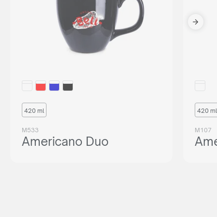
420 ml
420 ml
M533
M107
Americano Duo
Ame