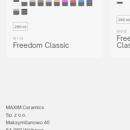
280 ml
280 ml
M455
Fre
M118
Freedom Classic
Cla
MAXIM Ceramics
Sp. z o.o.
Maksymilianowo 40