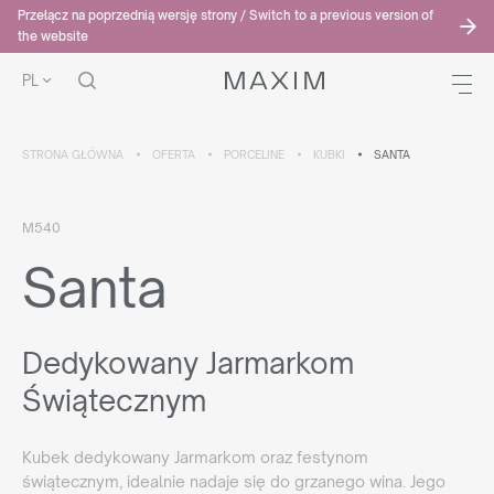
Przełącz na poprzednią wersję strony / Switch to a previous version of
the website
PL
STRONA GŁÓWNA
OFERTA
PORCELINE
KUBKI
SANTA
M540
Santa
Dedykowany Jarmarkom
Świątecznym
Kubek dedykowany Jarmarkom oraz festynom
świątecznym, idealnie nadaje się do grzanego wina. Jego