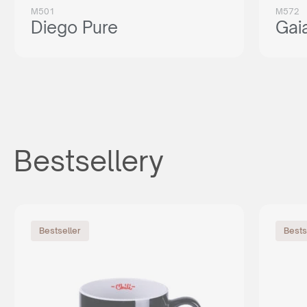
M501
M572
Diego Pure
Gai
Bestsellery
Bestseller
Bests