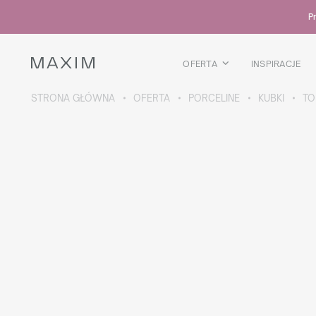
Wszystkie produkty
Pr
Kubki szklane
Szklanki
Kieliszki
OFERTA
INSPIRACJE
Kufle
Karafki
STRONA GŁÓWNA
OFERTA
PORCELINE
KUBKI
TO
WIĘCEJ O KOLEKCJI
Galaxy
collection
Wszystkie produkty
Kubki termiczne
Butelki
Termosy
Bidony