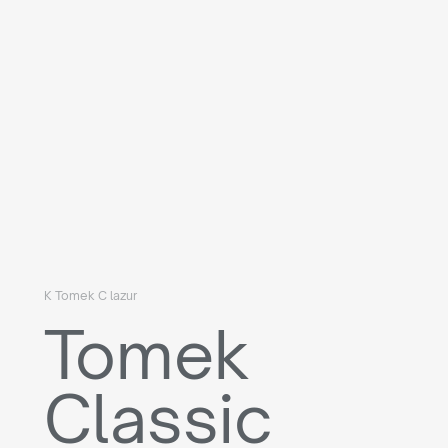
K Tomek C lazur
Tomek
Classic