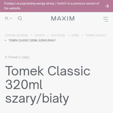
Przełącz na poprzednią wersję strony / Switch to a previous version of
the website
PL
STRONA GŁÓWNA
OFERTA
PORCELINE
KUBKI
TOMEK CLASSIC
TOMEK CLASSIC 320ML SZARY/BIAŁY
K Tomek C szary
Tomek Classic
320ml
szary/biały