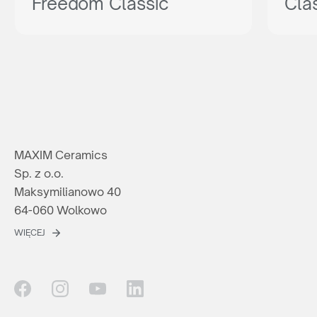
Freedom Classic
Cla
MAXIM Ceramics
Sp. z o.o.
Maksymilianowo 40
64-060 Wolkowo
WIĘCEJ