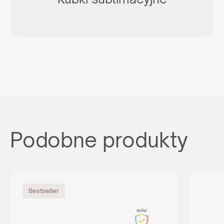
Nie jesteś agencją, ale interesuje Cię zakup naszych
produktów? Wyślij do nas zapytanie, a my wskażemy Ci
odpowiedniego dystrybutora w Twoim kraju.
ZAPYTAJ GDZIE KUPIĆ
lub napisz:
support@maxim.com.pl
Podobne produkty
Bestseller