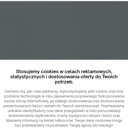
Stosujemy cookies w celach reklamowych,
statystycznych i dostosowania oferty do Twoich
potrzeb.
Zarówno my, jak i nasi partnerzy, wykorzystujemy pliki cookie oraz inne
podobne technologie w celu zapewnienia poprawnego funkcjonowania
naszej strony internetowej, jej stałego doskonalenia oraz dostosowania
prezentowanych treści i reklam do Twoich zainteresowań. Przetwarzamy
unikalne identyfikatory oraz dane przeglądarki w celu personalizacji
doświadczenia użytkownika, oceny wydajności reklam i treści oraz
zbierania informacji na temat odbiorców. Twoje dane osobowe mogą
być przetwarzane na podstawie Twojej zgody lub naszego