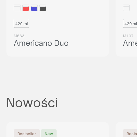
420 ml
420 ml
M533
M107
Americano Duo
Ame
Nowości
Bestseller
New
Bests