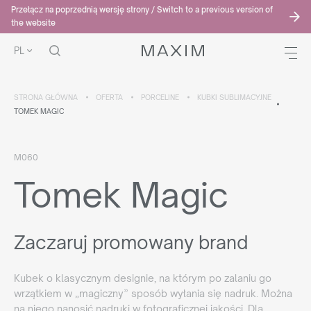
Przełącz na poprzednią wersję strony / Switch to a previous version of
the website
PL
STRONA GŁÓWNA
OFERTA
PORCELINE
KUBKI SUBLIMACYJNE
TOMEK MAGIC
M060
Tomek Magic
Zaczaruj promowany brand
Kubek o klasycznym designie, na którym po zalaniu go
wrzątkiem w „magiczny” sposób wyłania się nadruk. Można
na niego nanosić nadruki w fotograficznej jakości. Dla