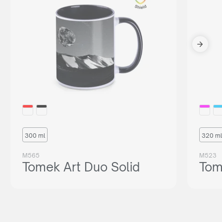
300 ml
320 ml
M565
M523
Tomek Art Duo Solid
Tom