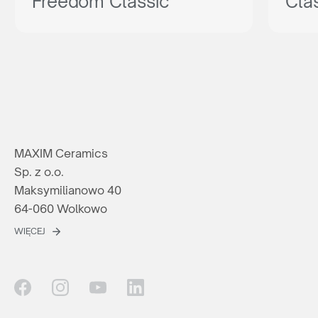
Freedom Classic
Cla
MAXIM Ceramics
Sp. z o.o.
Maksymilianowo 40
64-060 Wolkowo
WIĘCEJ