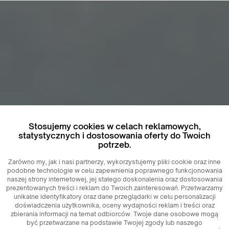
Stosujemy cookies w celach reklamowych,
statystycznych i dostosowania oferty do Twoich
potrzeb.
Zarówno my, jak i nasi partnerzy, wykorzystujemy pliki cookie oraz inne
podobne technologie w celu zapewnienia poprawnego funkcjonowania
naszej strony internetowej, jej stałego doskonalenia oraz dostosowania
prezentowanych treści i reklam do Twoich zainteresowań. Przetwarzamy
unikalne identyfikatory oraz dane przeglądarki w celu personalizacji
doświadczenia użytkownika, oceny wydajności reklam i treści oraz
zbierania informacji na temat odbiorców. Twoje dane osobowe mogą
być przetwarzane na podstawie Twojej zgody lub naszego