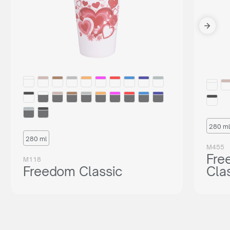
280 ml
280 ml
M455
Fre
M118
Freedom Classic
Cla