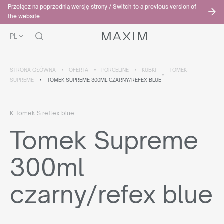
Przełącz na poprzednią wersję strony / Switch to a previous version of
the website
PL
STRONA GŁÓWNA
OFERTA
PORCELINE
KUBKI
TOMEK
SUPREME
TOMEK SUPREME 300ML CZARNY/REFEX BLUE
K Tomek S reflex blue
Tomek Supreme
300ml
czarny/refex blue