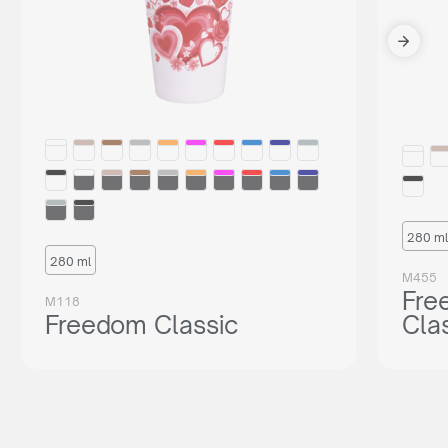
280 ml
280 ml
M455
Fre
M118
Freedom Classic
Cla