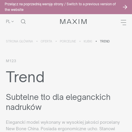
Przełącz na poprzednią wersję strony / Switch to a previous version of
the website
PL
STRONA GŁÓWNA
OFERTA
PORCELINE
KUBKI
TREND
M123
Trend
Subtelne tło dla eleganckich
nadruków
Elegancki model wykonany w wysokiej jakości porcelany
New Bone China. Posiada ergonomiczne ucho. Stanowi