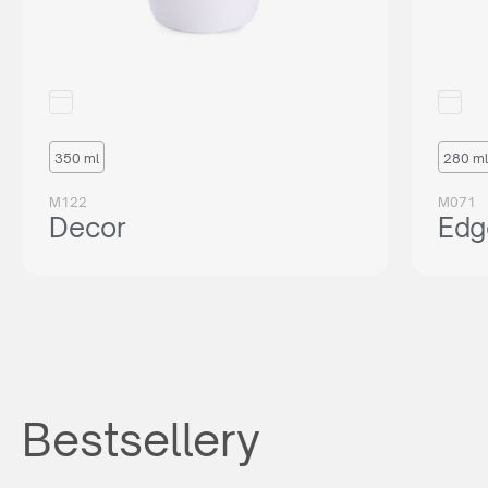
350 ml
280 ml
M122
M071
Decor
Edg
Bestsellery