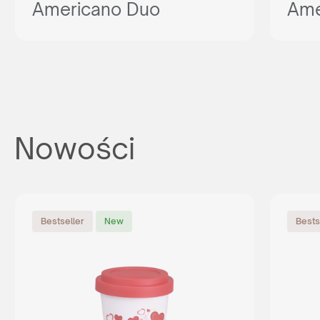
Americano Duo
Ame
Nowości
Bestseller
New
Bests