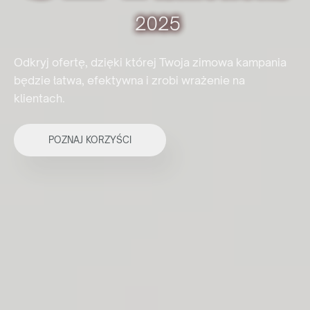
Jesteś
klientem końcowym?
Nie jesteś agencją, ale interesuje Cię zakup naszych
Odkryj ofertę, dzięki której Twoja zimowa kampania
produktów? Wyślij do nas zapytanie, a my wskażemy Ci
będzie łatwa, efektywna i zrobi wrażenie na
odpowiedniego dystrybutora w Twoim kraju.
klientach.
ZAPYTAJ GDZIE KUPIĆ
POZNAJ KORZYŚCI
lub napisz:
support@maxim.com.pl