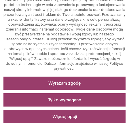
podobne technologie w celu zapewnienia poprawnego funkcjonowania
naszej strony internetowej, jej stałego doskonalenia oraz dostosowania
prezentowanych treści i reklam do Twoich zainteresowań. Przetwarzamy
unikalne identyfikatory oraz dane przeglądarki w celu personalizacji
doświadczenia użytkownika, oceny wydajności reklam i treści oraz
zbierania informacji na temat odbiorców. Twoje dane osobowe mogą
być przetwarzane na podstawie Twojej zgody lub naszego
uzasadnionego interesu. Kliknij przycisk "Wyrażam zgodę", aby wyrazić
zgodę na korzystanie z tych technologii i przetwarzanie danych
osobowych w opisanych celach. Jeśli chcesz uzyskać więcej informacji
na temat plików cookie i sposobu zarządzania preferencjami, kliknij
"Więcej opcji". Zawsze możesz zmienić zdanie i wycofać zgodę w
dowolnym momencie. Dalsze informacje znajdziesz w naszej Polityce
prywatności.
Niezbędne do funkcjonowania strony
Wyrażam zgodę
Pliki cookie niezbędne do działania technicznego są
Stosowane do pomiarów i analiz statystycznych
kluczowymi elementami zapewniającymi prawidłowe
Tylko wymagane
funkcjonowanie strony internetowej. Wśród nich znajdują
się identyfikatory sesji, które umożliwiają rozpoznanie
Pliki cookie analityczne są kluczowym narzędziem
Stosowane do wyświetlania reklam
użytkownika podczas przeglądania różnych stron,
wykorzystywanym do zbierania danych dotyczących
Poznaj Kluczowe
Więcej opcji
zapewniając spójność sesji i umożliwiając korzystanie z
aktywności użytkowników na stronie internetowej. Ich
funkcji takich jak koszyk zakupowy czy sesje logowania.
głównym celem jest analiza ruchu na stronie oraz ocena jej
Pliki cookie marketingowe pełnią kluczową rolę w
Dodatkowo, pliki cookie przechowują preferencje
wydajności. Dzięki plikom cookie analitycznym można