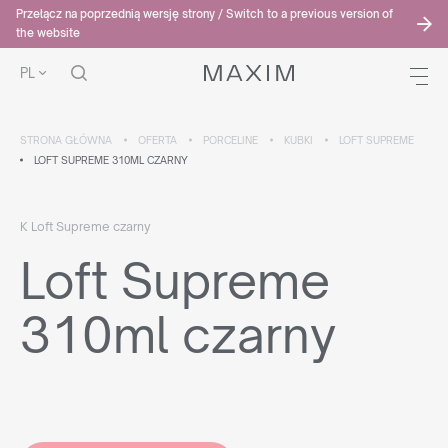
Przełącz na poprzednią wersję strony / Switch to a previous version of
the website
PL
STRONA GŁÓWNA
OFERTA
PORCELINE
KUBKI
LOFT SUPREME
LOFT SUPREME 310ML CZARNY
K Loft Supreme czarny
Loft Supreme
310ml czarny