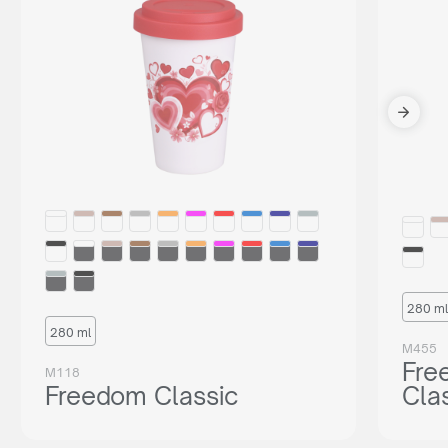
280 ml
280 ml
M455
Fre
M118
Freedom Classic
Cla